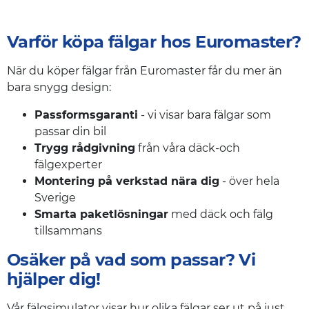
Varför köpa fälgar hos Euromaster?
När du köper fälgar från Euromaster får du mer än
bara snygg design:
Passformsgaranti
- vi visar bara fälgar som
passar din bil
Trygg rådgivning
från våra däck-och
fälgexperter
Montering på verkstad nära dig
- över hela
Sverige
Smarta paketlösningar
med däck och fälg
tillsammans
Osäker på vad som passar? Vi
hjälper dig!
Vår fälgsimulator visar hur olika fälgar ser ut på just