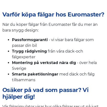
Varför köpa fälgar hos Euromaster?
När du köper fälgar från Euromaster får du mer än
bara snygg design:
Passformsgaranti
- vi visar bara fälgar som
passar din bil
Trygg rådgivning
från våra däck-och
fälgexperter
Montering på verkstad nära dig
- över hela
Sverige
Smarta paketlösningar
med däck och fälg
tillsammans
Osäker på vad som passar? Vi
hjälper dig!
Vår fälgsimulator visar hur olika fälgar ser ut på just