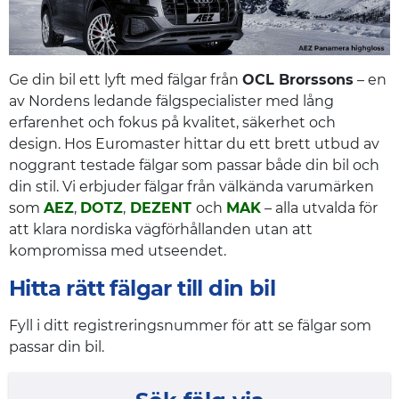
Ge din bil ett lyft med fälgar från
OCL Brorssons
– en
av Nordens ledande fälgspecialister med lång
erfarenhet och fokus på kvalitet, säkerhet och
design. Hos Euromaster hittar du ett brett utbud av
noggrant testade fälgar som passar både din bil och
din stil. Vi erbjuder fälgar från välkända varumärken
som
AEZ
,
DOTZ
,
DEZENT
och
MAK
– alla utvalda för
att klara nordiska vägförhållanden utan att
kompromissa med utseendet.
Hitta rätt fälgar till din bil
Fyll i ditt registreringsnummer för att se fälgar som
passar din bil.