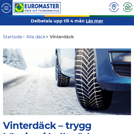
Delbetala upp till 4 mån
Läs mer
Startsida
Alla däck
Vinterdäck
Vinterdäck – trygg