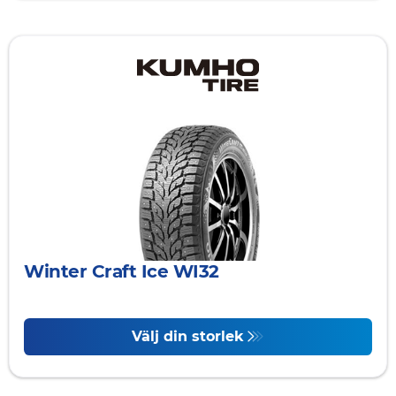
Winter Craft Ice WI32
Välj din storlek