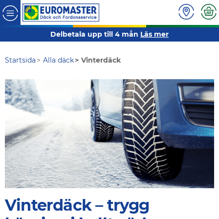
Delbetala upp till 4 mån
Läs mer
Startsida
Alla däck
Vinterdäck
Vinterdäck – trygg