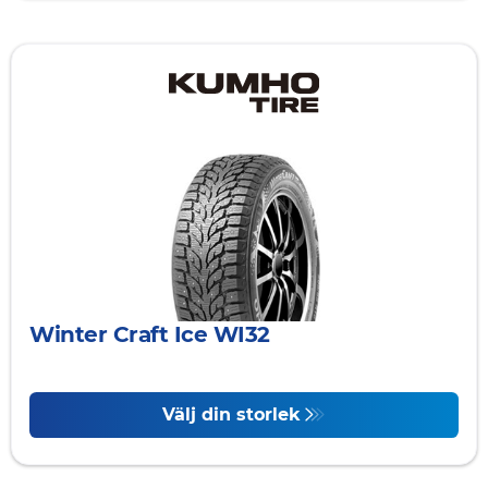
Winter Craft Ice WI32
Välj din storlek