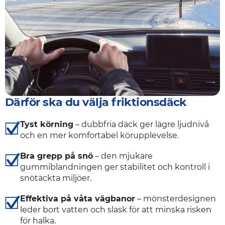
Därför ska du välja friktionsdäck
Tyst körning
– dubbfria däck ger lägre ljudnivå
och en mer komfortabel körupplevelse.
Bra grepp på snö
– den mjukare
gummiblandningen ger stabilitet och kontroll i
snötäckta miljöer.
Effektiva på våta vägbanor
– mönsterdesignen
leder bort vatten och slask för att minska risken
för halka.