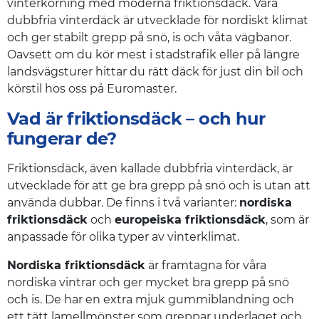
vinterkörning med moderna friktionsdäck. Våra
dubbfria vinterdäck är utvecklade för nordiskt klimat
och ger stabilt grepp på snö, is och våta vägbanor.
Oavsett om du kör mest i stadstrafik eller på längre
landsvägsturer hittar du rätt däck för just din bil och
körstil hos oss på Euromaster.
Vad är friktionsdäck – och hur
fungerar de?
Friktionsdäck, även kallade dubbfria vinterdäck, är
utvecklade för att ge bra grepp på snö och is utan att
använda dubbar. De finns i två varianter:
nordiska
friktionsdäck
och
europeiska friktionsdäck
, som är
anpassade för olika typer av vinterklimat.
Nordiska friktionsdäck
är framtagna för våra
nordiska vintrar och ger mycket bra grepp på snö
och is. De har en extra mjuk gummiblandning och
ett tätt lamellmönster som greppar underlaget och