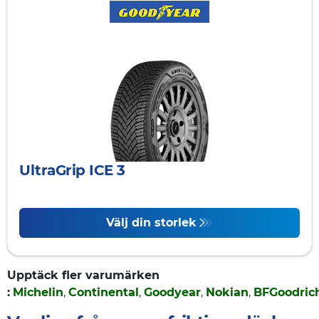
UltraGrip ICE 3
Välj din storlek
Upptäck fler varumärken​
:
Michelin
,
Continental
,
Goodyear
,
Nokian
,
BFGoodric