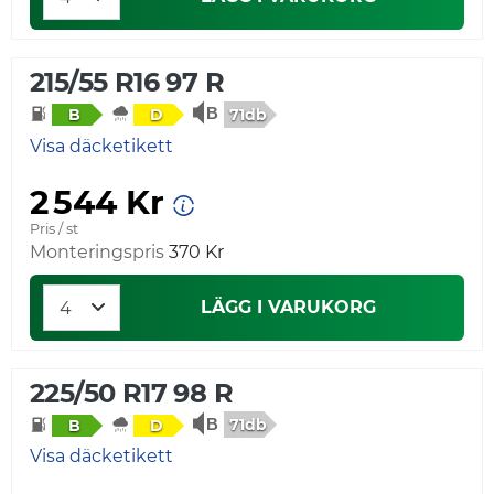
215/55 R16 97 R
71db
B
D
Visa däcketikett
2 544 Kr
Pris / st
Monteringspris
370 Kr
LÄGG I VARUKORG
225/50 R17 98 R
71db
B
D
Visa däcketikett