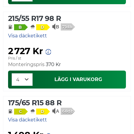
215/55 R17 98 R
71db
B
D
Visa däcketikett
2 727 Kr
Pris / st
Monteringspris
370 Kr
LÄGG I VARUKORG
175/65 R15 88 R
68db
C
D
Visa däcketikett