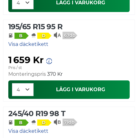
LÄGG I VARUKORG
195/65 R15 95 R
67db
B
D
Visa däcketikett
1 659 Kr
Pris / st
Monteringspris
370 Kr
LÄGG I VARUKORG
245/40 R19 98 T
71db
B
D
Visa däcketikett