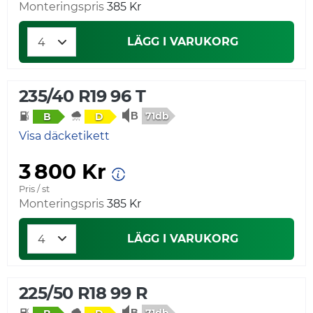
Monteringspris
385 Kr
LÄGG I VARUKORG
235/40 R19 96 T
71db
B
D
Visa däcketikett
3 800 Kr
Pris / st
Monteringspris
385 Kr
LÄGG I VARUKORG
225/50 R18 99 R
71db