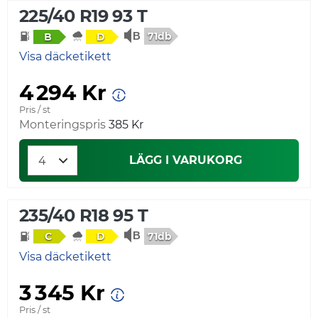
225/40 R19 93 T
71db
B
D
Visa däcketikett
4 294 Kr
Pris / st
Monteringspris
385 Kr
LÄGG I VARUKORG
235/40 R18 95 T
71db
C
D
Visa däcketikett
3 345 Kr
Pris / st