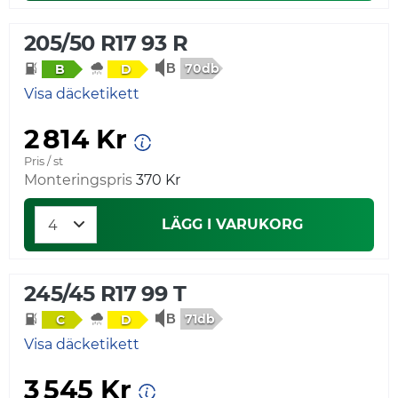
205/50 R17 93 R
70db
B
D
Visa däcketikett
2 814 Kr
Pris / st
Monteringspris
370 Kr
LÄGG I VARUKORG
245/45 R17 99 T
71db
C
D
Visa däcketikett
3 545 Kr