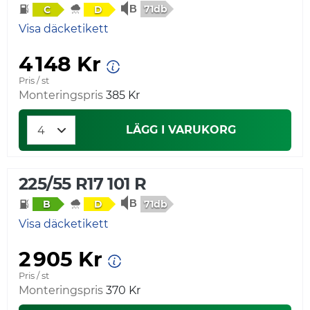
71db
C
D
Visa däcketikett
4 148 Kr
Pris / st
Monteringspris
385 Kr
LÄGG I VARUKORG
225/55 R17 101 R
71db
B
D
Visa däcketikett
2 905 Kr
Pris / st
Monteringspris
370 Kr