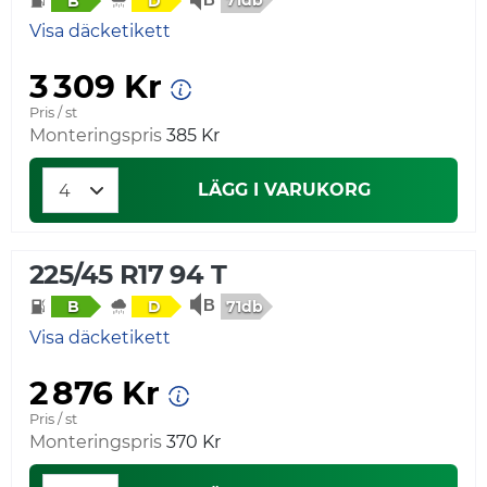
B
D
Visa däcketikett
3 309 Kr
Pris / st
Monteringspris
385 Kr
LÄGG I VARUKORG
225/45 R17 94 T
71db
B
D
Visa däcketikett
2 876 Kr
Pris / st
Monteringspris
370 Kr