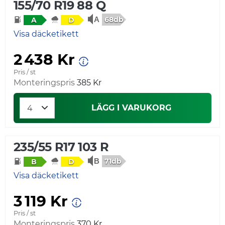
155/70 R19 88 Q
68db
A
D
Visa däcketikett
2 438 Kr
Pris / st
Monteringspris
385 Kr
LÄGG I VARUKORG
235/55 R17 103 R
71db
B
D
Visa däcketikett
3 119 Kr
Pris / st
Monteringspris
370 Kr