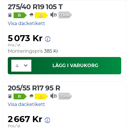
275/40 R19 105 T
71db
B
D
Visa däcketikett
5 073 Kr
Pris / st
Monteringspris
385 Kr
LÄGG I VARUKORG
205/55 R17 95 R
70db
B
D
Visa däcketikett
2 667 Kr
Pris / st