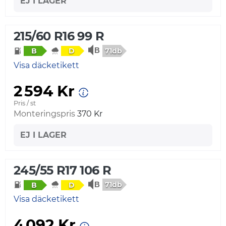
EJ I LAGER
215/60 R16 99 R
71db
B
D
Visa däcketikett
2 594 Kr
Pris / st
Monteringspris
370 Kr
EJ I LAGER
245/55 R17 106 R
71db
B
D
Visa däcketikett
4 092 Kr