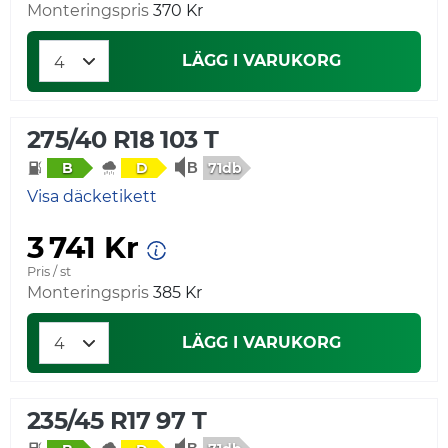
Monteringspris
370 Kr
LÄGG I VARUKORG
275/40 R18 103 T
71db
B
D
Visa däcketikett
3 741 Kr
Pris / st
Monteringspris
385 Kr
LÄGG I VARUKORG
235/45 R17 97 T