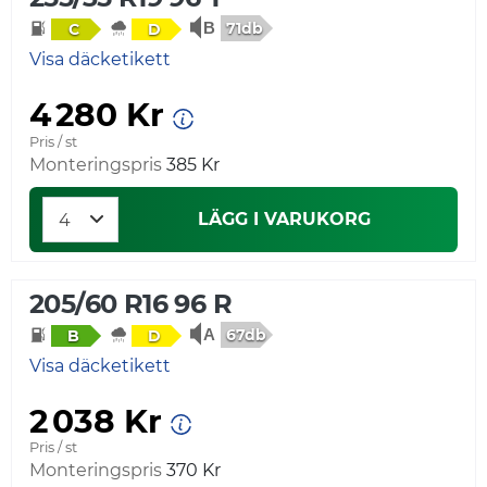
71db
C
D
Visa däcketikett
4 280 Kr
Pris / st
Monteringspris
385 Kr
LÄGG I VARUKORG
205/60 R16 96 R
67db
B
D
Visa däcketikett
2 038 Kr
Pris / st
Monteringspris
370 Kr