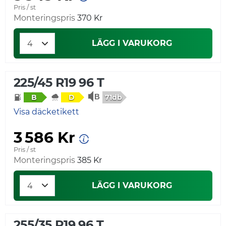
Pris / st
Monteringspris
370 Kr
LÄGG I VARUKORG
225/45 R19 96 T
71db
B
D
Visa däcketikett
3 586 Kr
Pris / st
Monteringspris
385 Kr
LÄGG I VARUKORG
255/35 R19 96 T