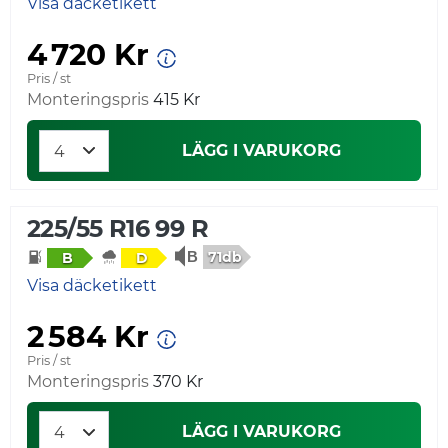
Visa däcketikett
4 720 Kr
Pris / st
Monteringspris
415 Kr
LÄGG I VARUKORG
225/55 R16 99 R
71db
B
D
Visa däcketikett
2 584 Kr
Pris / st
Monteringspris
370 Kr
LÄGG I VARUKORG