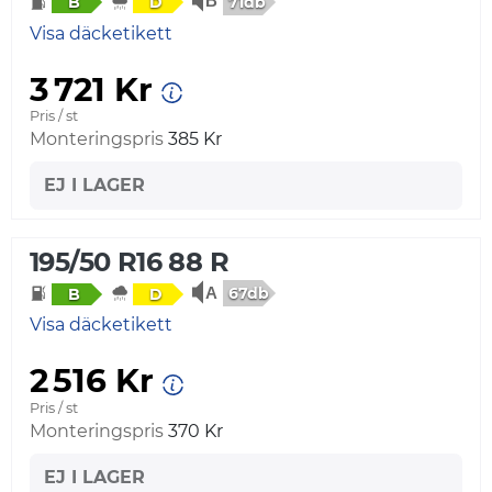
71db
B
D
Visa däcketikett
3 721 Kr
Pris / st
Monteringspris
385 Kr
EJ I LAGER
195/50 R16 88 R
67db
B
D
Visa däcketikett
2 516 Kr
Pris / st
Monteringspris
370 Kr
EJ I LAGER