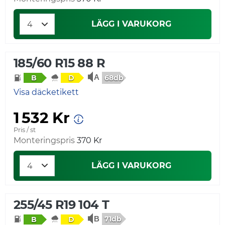
LÄGG I VARUKORG
185/60 R15 88 R
68db
B
D
Visa däcketikett
1 532 Kr
Pris / st
Monteringspris
370 Kr
LÄGG I VARUKORG
255/45 R19 104 T
71db
B
D