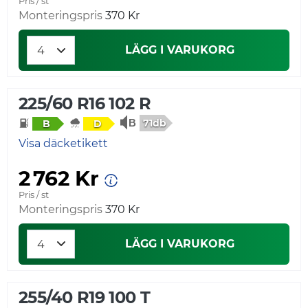
Pris / st
Monteringspris
370 Kr
LÄGG I VARUKORG
225/60 R16 102 R
71db
B
D
Visa däcketikett
2 762 Kr
Pris / st
Monteringspris
370 Kr
LÄGG I VARUKORG
255/40 R19 100 T