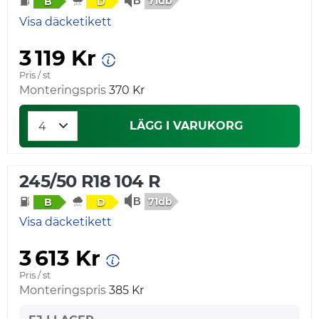
71db
B
D
Visa däcketikett
3 119 Kr
Pris / st
Monteringspris
370 Kr
LÄGG I VARUKORG
245/50 R18 104 R
71db
B
D
Visa däcketikett
3 613 Kr
Pris / st
Monteringspris
385 Kr