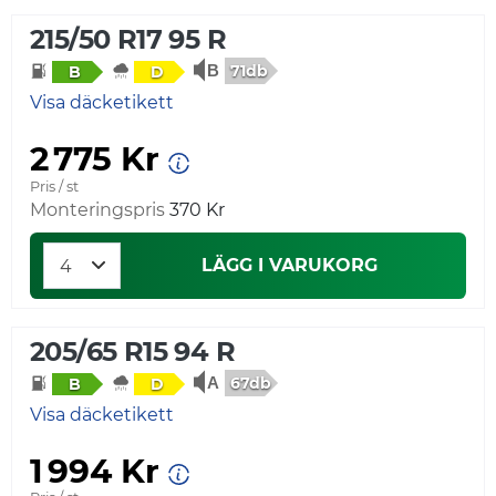
215/50 R17 95 R
71db
B
D
Visa däcketikett
2 775 Kr
Pris / st
Monteringspris
370 Kr
LÄGG I VARUKORG
205/65 R15 94 R
67db
B
D
Visa däcketikett
1 994 Kr