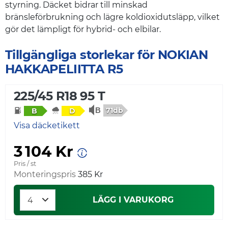
styrning. Däcket bidrar till minskad
bränsleförbrukning och lägre koldioxidutsläpp, vilket
gör det lämpligt för hybrid- och elbilar.
Tillgängliga storlekar för NOKIAN
HAKKAPELIITTA R5
225/45 R18 95 T
71db
B
D
Visa däcketikett
3 104 Kr
Pris / st
Monteringspris
385 Kr
LÄGG I VARUKORG