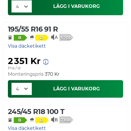
LÄGG I VARUKORG
195/55 R16 91 R
67db
B
D
Visa däcketikett
2 351 Kr
Pris / st
Monteringspris
370 Kr
LÄGG I VARUKORG
245/45 R18 100 T
71db
B
D
Visa däcketikett