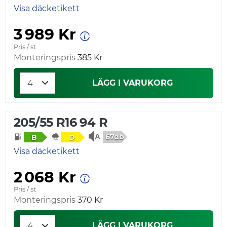
Visa däcketikett
3 989 Kr
Pris / st
Monteringspris
385 Kr
LÄGG I VARUKORG
205/55 R16 94 R
67db
B
D
Visa däcketikett
2 068 Kr
Pris / st
Monteringspris
370 Kr
LÄGG I VARUKORG