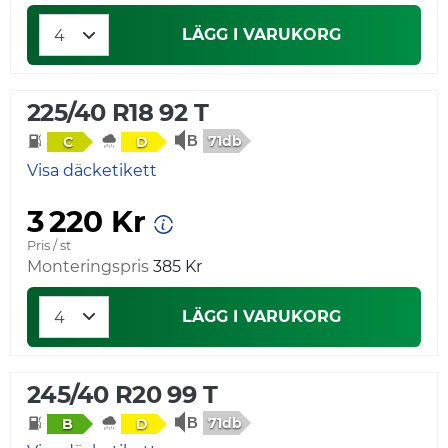
LÄGG I VARUKORG
225/40 R18 92 T
71db
C
D
Visa däcketikett
3 220 Kr
Pris / st
Monteringspris
385 Kr
LÄGG I VARUKORG
245/40 R20 99 T
71db
B
D