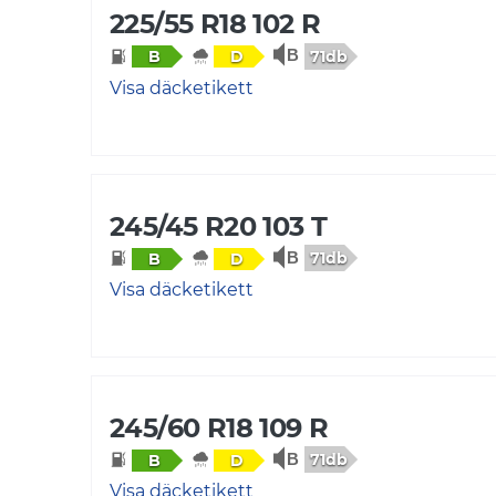
225/55 R18 102 R
71db
B
D
Visa däcketikett
245/45 R20 103 T
71db
B
D
Visa däcketikett
245/60 R18 109 R
71db
B
D
Visa däcketikett