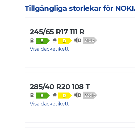
Tillgängliga storlekar för N
245/65 R17 111 R
71db
B
D
Visa däcketikett
285/40 R20 108 T
73db
B
D
Visa däcketikett