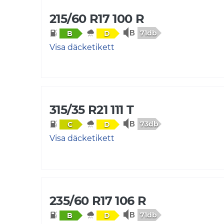
215/60 R17 100 R
71db
B
D
Visa däcketikett
315/35 R21 111 T
73db
C
D
Visa däcketikett
235/60 R17 106 R
71db
B
D