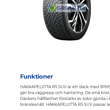
Funktioner
HAKKAPELIITTA R5 SUV är ett däck med 3PMSF-
ger bra väggrepp och hantering. De små krista
Däckets hållfasthet förstärks av sidor gjorda 
bränslesnålt. HAKKAPELIITTA R5 SUV passar äve