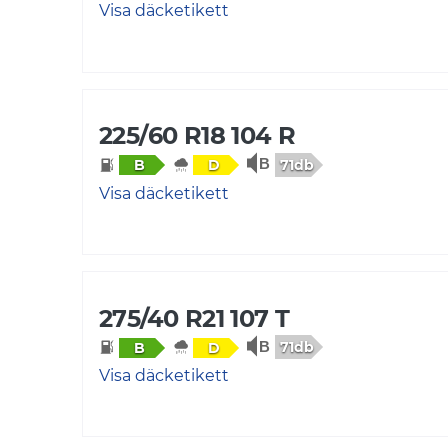
Visa däcketikett
225/60 R18 104 R
71db
B
D
Visa däcketikett
275/40 R21 107 T
71db
B
D
Visa däcketikett