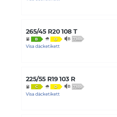
265/45 R20 108 T
71db
B
D
Visa däcketikett
225/55 R19 103 R
71db
C
D
Visa däcketikett