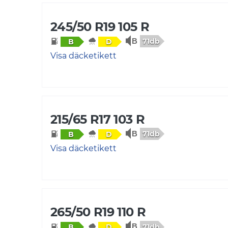
245/50 R19 105 R
71db
B
D
Visa däcketikett
215/65 R17 103 R
71db
B
D
Visa däcketikett
265/50 R19 110 R
71db
B
D