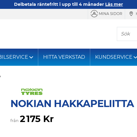
Delbetala räntefritt i upp till 4 månader
Läs mer
MINA SIDOR
Sök
BILSERVICE
HITTA VERKSTAD
KUNDSERVICE
V
NOKIAN HAKKAPELIITTA 
2 175 Kr
från