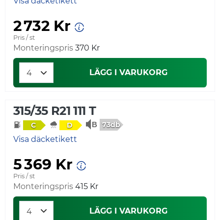
Visa däcketikett
2 732 Kr
Pris / st
Monteringspris
370 Kr
LÄGG I VARUKORG
315/35 R21 111 T
73db
C
D
Visa däcketikett
5 369 Kr
Pris / st
Monteringspris
415 Kr
LÄGG I VARUKORG