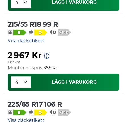
LÄGG I VARUKORG
215/55 R18 99 R
71db
B
D
Visa däcketikett
2 967 Kr
Pris / st
Monteringspris
385 Kr
LÄGG I VARUKORG
225/65 R17 106 R
71db
B
D
Visa däcketikett