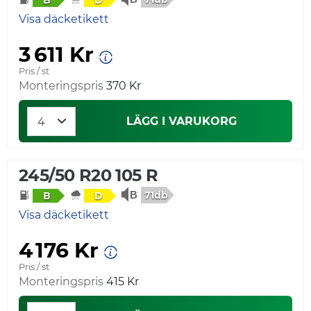
Visa däcketikett
3 611 Kr
Pris / st
Monteringspris
370 Kr
LÄGG I VARUKORG
245/50 R20 105 R
71db
B
D
Visa däcketikett
4 176 Kr
Pris / st
Monteringspris
415 Kr