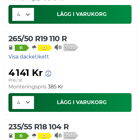
LÄGG I VARUKORG
265/50 R19 110 R
71db
B
D
Visa däcketikett
4 141 Kr
Pris / st
Monteringspris
385 Kr
LÄGG I VARUKORG
235/55 R18 104 R
71db
B
D