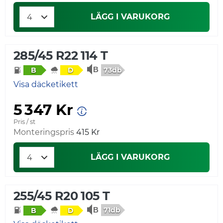
LÄGG I VARUKORG
285/45 R22 114 T
73db
B
D
Visa däcketikett
5 347 Kr
Pris / st
Monteringspris
415 Kr
LÄGG I VARUKORG
255/45 R20 105 T
71db
B
D