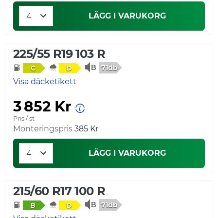
LÄGG I VARUKORG
225/55 R19 103 R
71db
C
D
Visa däcketikett
3 852 Kr
Pris / st
Monteringspris
385 Kr
LÄGG I VARUKORG
215/60 R17 100 R
71db
B
D