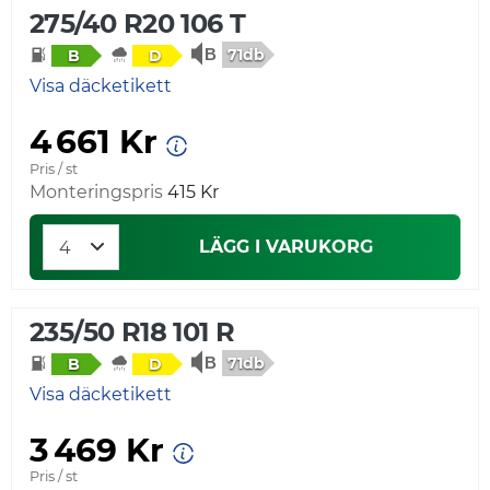
275/40 R20 106 T
71db
B
D
Visa däcketikett
4 661 Kr
Pris / st
Monteringspris
415 Kr
LÄGG I VARUKORG
235/50 R18 101 R
71db
B
D
Visa däcketikett
3 469 Kr
Pris / st