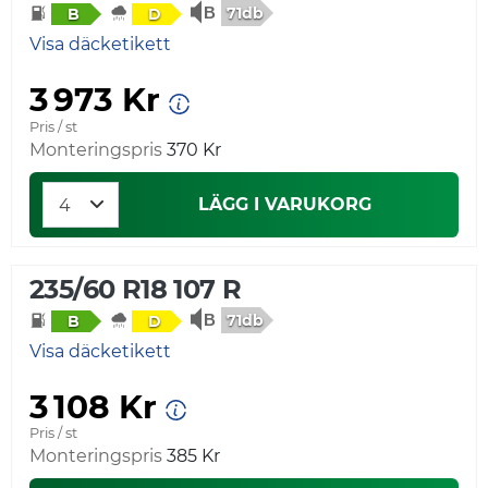
71db
B
D
Visa däcketikett
3 973 Kr
Pris / st
Monteringspris
370 Kr
LÄGG I VARUKORG
235/60 R18 107 R
71db
B
D
Visa däcketikett
3 108 Kr
Pris / st
Monteringspris
385 Kr