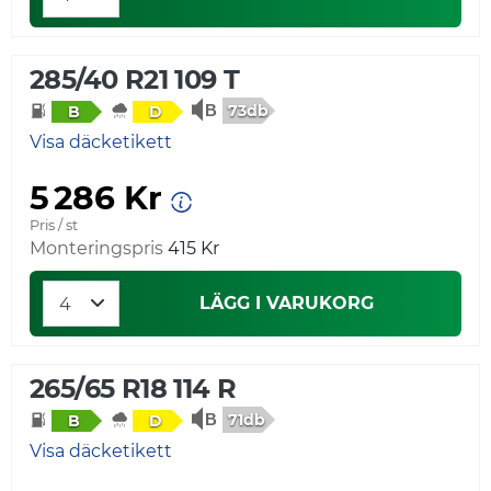
285/40 R21 109 T
73db
B
D
Visa däcketikett
5 286 Kr
Pris / st
Monteringspris
415 Kr
LÄGG I VARUKORG
265/65 R18 114 R
71db
B
D
Visa däcketikett