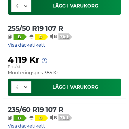
LÄGG I VARUKORG
255/50 R19 107 R
71db
B
D
Visa däcketikett
4 119 Kr
Pris / st
Monteringspris
385 Kr
LÄGG I VARUKORG
235/60 R19 107 R
71db
B
D
Visa däcketikett