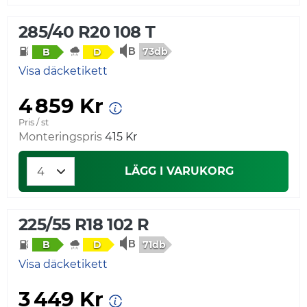
285/40 R20 108 T
73db
B
D
Visa däcketikett
4 859 Kr
Pris / st
Monteringspris
415 Kr
LÄGG I VARUKORG
225/55 R18 102 R
71db
B
D
Visa däcketikett
3 449 Kr