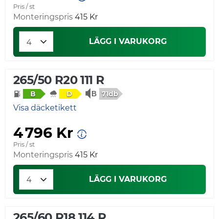
Pris / st
Monteringspris
415 Kr
LÄGG I VARUKORG
265/50 R20 111 R
71db
B
D
Visa däcketikett
4 796 Kr
Pris / st
Monteringspris
415 Kr
LÄGG I VARUKORG
265/60 R18 114 R