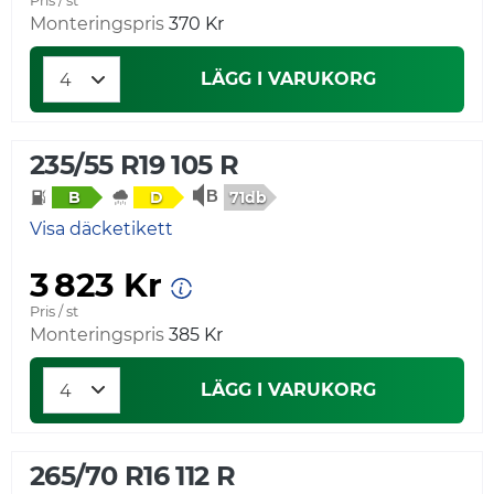
Pris / st
Monteringspris
370 Kr
LÄGG I VARUKORG
235/55 R19 105 R
71db
B
D
Visa däcketikett
3 823 Kr
Pris / st
Monteringspris
385 Kr
LÄGG I VARUKORG
265/70 R16 112 R