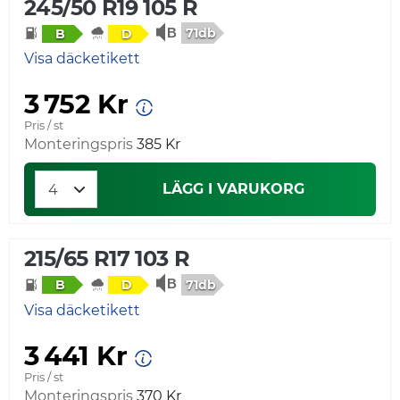
245/50 R19 105 R
71db
B
D
Visa däcketikett
3 752 Kr
Pris / st
Monteringspris
385 Kr
LÄGG I VARUKORG
215/65 R17 103 R
71db
B
D
Visa däcketikett
3 441 Kr
Pris / st
Monteringspris
370 Kr