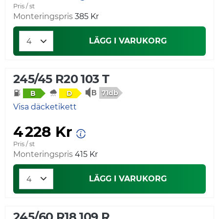
Pris / st
Monteringspris
385 Kr
LÄGG I VARUKORG
245/45 R20 103 T
71db
B
D
Visa däcketikett
4 228 Kr
Pris / st
Monteringspris
415 Kr
LÄGG I VARUKORG
245/60 R18 109 R