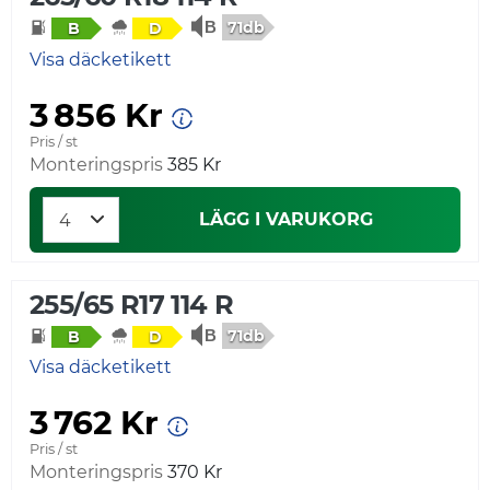
71db
B
D
Visa däcketikett
3 856 Kr
Pris / st
Monteringspris
385 Kr
LÄGG I VARUKORG
255/65 R17 114 R
71db
B
D
Visa däcketikett
3 762 Kr
Pris / st
Monteringspris
370 Kr