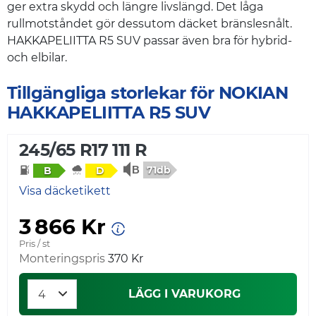
ger extra skydd och längre livslängd. Det låga
rullmotståndet gör dessutom däcket bränslesnålt.
HAKKAPELIITTA R5 SUV passar även bra för hybrid-
och elbilar.
Tillgängliga storlekar för NOKIAN
HAKKAPELIITTA R5 SUV
245/65 R17 111 R
71db
B
D
Visa däcketikett
3 866 Kr
Pris / st
Monteringspris
370 Kr
LÄGG I VARUKORG