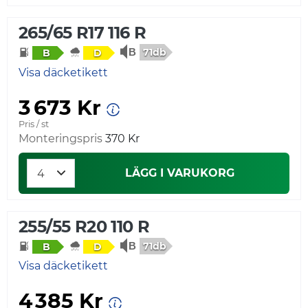
265/65 R17 116 R
71db
B
D
Visa däcketikett
3 673 Kr
Pris / st
Monteringspris
370 Kr
LÄGG I VARUKORG
255/55 R20 110 R
71db
B
D
Visa däcketikett
4 385 Kr