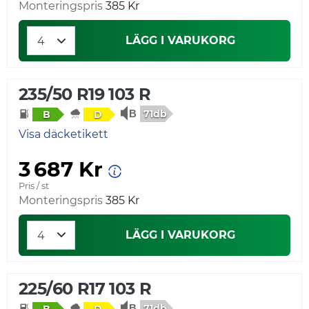
Monteringspris
385 Kr
LÄGG I VARUKORG
235/50 R19 103 R
71db
B
D
Visa däcketikett
3 687 Kr
Pris / st
Monteringspris
385 Kr
LÄGG I VARUKORG
225/60 R17 103 R
71db
B
D