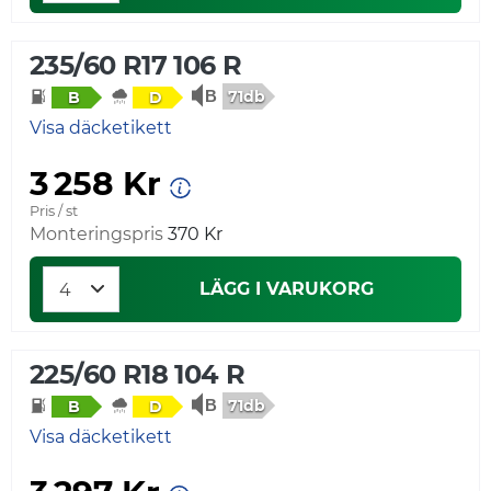
235/60 R17 106 R
71db
B
D
Visa däcketikett
3 258 Kr
Pris / st
Monteringspris
370 Kr
LÄGG I VARUKORG
225/60 R18 104 R
71db
B
D
Visa däcketikett