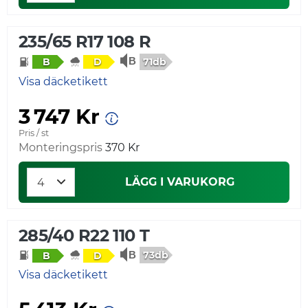
235/65 R17 108 R
71db
B
D
Visa däcketikett
3 747 Kr
Pris / st
Monteringspris
370 Kr
LÄGG I VARUKORG
285/40 R22 110 T
73db
B
D
Visa däcketikett