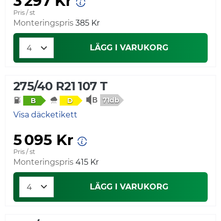
3 297 Kr
Pris / st
Monteringspris
385 Kr
LÄGG I VARUKORG
275/40 R21 107 T
71db
B
D
Visa däcketikett
5 095 Kr
Pris / st
Monteringspris
415 Kr
LÄGG I VARUKORG