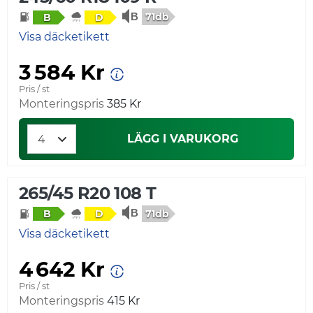
71db
B
D
Visa däcketikett
3 584 Kr
Pris / st
Monteringspris
385 Kr
LÄGG I VARUKORG
265/45 R20 108 T
71db
B
D
Visa däcketikett
4 642 Kr
Pris / st
Monteringspris
415 Kr