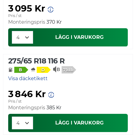
3 095 Kr
Pris / st
Monteringspris
370 Kr
LÄGG I VARUKORG
275/65 R18 116 R
71db
B
D
Visa däcketikett
3 846 Kr
Pris / st
Monteringspris
385 Kr
LÄGG I VARUKORG