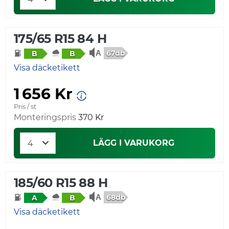
175/65 R15 84 H
67db
B
B
Visa däcketikett
1 656 Kr
Pris / st
Monteringspris
370 Kr
LÄGG I VARUKORG
185/60 R15 88 H
68db
A
B
Visa däcketikett