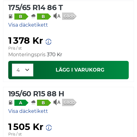
175/65 R14 86 T
68db
B
B
Visa däcketikett
1 378 Kr
Pris / st
Monteringspris
370 Kr
LÄGG I VARUKORG
195/60 R15 88 H
68db
A
B
Visa däcketikett
1 505 Kr
Pris / st