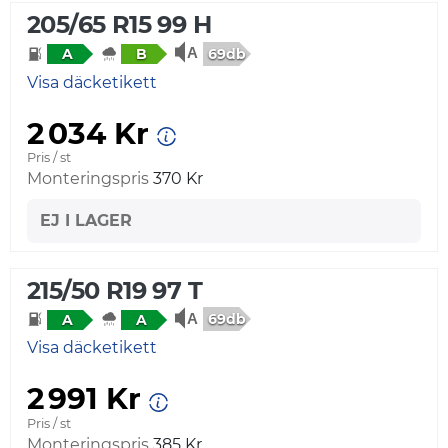
205/65 R15 99 H
69db
A
B
Visa däcketikett
2 034 Kr
Pris / st
Monteringspris
370 Kr
EJ I LAGER
215/50 R19 97 T
69db
A
A
Visa däcketikett
2 991 Kr
Pris / st
Monteringspris
385 Kr