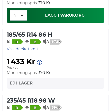
Monteringspris
370 Kr
LÄGG I VARUKORG
185/65 R14 86 H
67db
B
B
Visa däcketikett
1 433 Kr
Pris / st
Monteringspris
370 Kr
EJ I LAGER
235/45 R18 98 W
69db
B
B