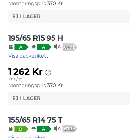
Monteringspris
370 Kr
EJ I LAGER
195/65 R15 95 H
69db
A
A
Visa däcketikett
1 262 Kr
Pris / st
Monteringspris
370 Kr
EJ I LAGER
155/65 R14 75 T
67db
B
A
Visa däcketikett