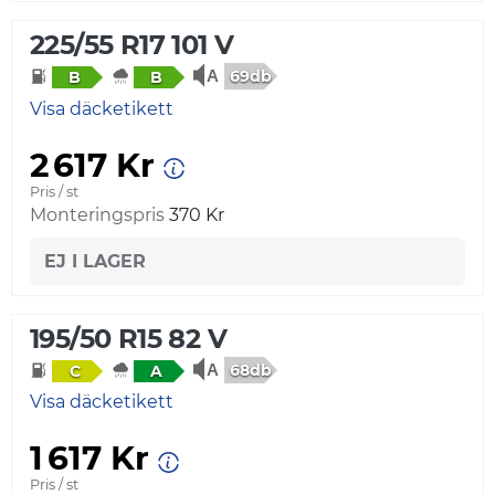
225/55 R17 101 V
69db
B
B
Visa däcketikett
2 617 Kr
Pris / st
Monteringspris
370 Kr
EJ I LAGER
195/50 R15 82 V
68db
C
A
Visa däcketikett
1 617 Kr
Pris / st