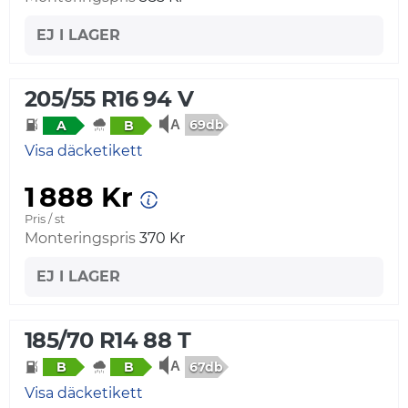
EJ I LAGER
205/55 R16 94 V
69db
A
B
Visa däcketikett
1 888 Kr
Pris / st
Monteringspris
370 Kr
EJ I LAGER
185/70 R14 88 T
67db
B
B
Visa däcketikett