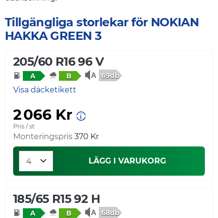
Tillgängliga storlekar för NOKIAN
HAKKA GREEN 3
205/60 R16 96 V
69db
A
B
Visa däcketikett
2 066 Kr
Pris / st
Monteringspris
370 Kr
LÄGG I VARUKORG
185/65 R15 92 H
68db
A
B