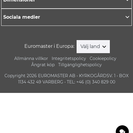
Sociala medier
Euromaster i Europa:
Välj land
Allmänna villkor
Integritetspolicy
Cookiepolicy
Ångrat köp
Tillgänglighetspolicy
Copyright 2026 EUROMASTER AB • KYRKOGÅRDSV. 1 • BOX
1134 432 49 VARBERG • TEL: +46 (0) 340 829 00