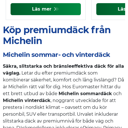
Läs mer
Läs
Köp premiumdäck från
Michelin
Michelin sommar- och vinterdäck
Säkra, slitstarka och bränsleeffektiva däck för alla
väglag.
Letar du efter premiumdäck som
kombinerar säkerhet, komfort och lång livslängd? Då
är Michelin rätt val för dig. Hos Euromaster hittar du
ett brett utbud av både
Michelin sommardäck
och
Michelin vinterdäck
, noggrant utvecklade för att
prestera i nordiskt klimat – oavsett om du kör
personbil, SUV eller transportbil. Urvalet inkluderar
slitstarka däck av premiumnivå för både väg och
bana. Däckmodellerna inkluderar ePrimacy, Primacy