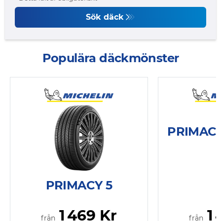
Sök däck
Populära däckmönster
PRIMACY
PRIMACY 5
1 469 Kr
1 
från
från