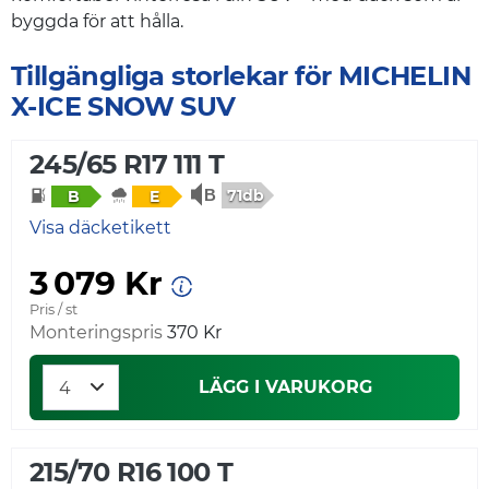
byggda för att hålla.
Tillgängliga storlekar för MICHELIN
X-ICE SNOW SUV
245/65 R17 111 T
71db
B
E
Visa däcketikett
3 079 Kr
Pris / st
Monteringspris
370 Kr
LÄGG I VARUKORG
215/70 R16 100 T