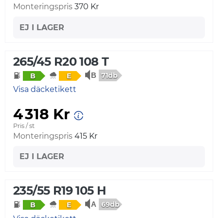
Monteringspris
370 Kr
EJ I LAGER
265/45 R20 108 T
71db
B
E
Visa däcketikett
4 318 Kr
Pris / st
Monteringspris
415 Kr
EJ I LAGER
235/55 R19 105 H
69db
B
E