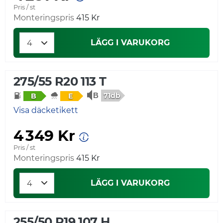
Pris / st
Monteringspris
415 Kr
LÄGG I VARUKORG
275/55 R20 113 T
71db
B
E
Visa däcketikett
4 349 Kr
Pris / st
Monteringspris
415 Kr
LÄGG I VARUKORG
255/50 R19 107 H