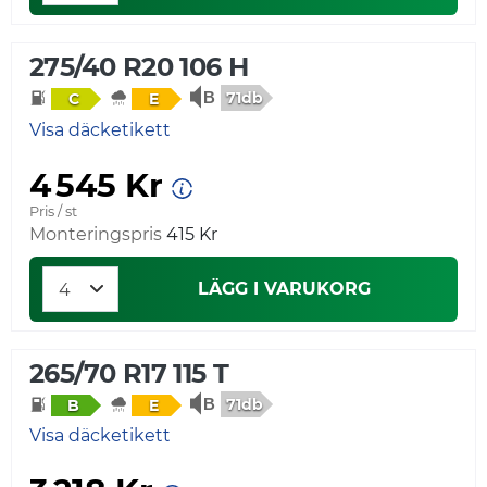
275/40 R20 106 H
71db
C
E
Visa däcketikett
4 545 Kr
Pris / st
Monteringspris
415 Kr
LÄGG I VARUKORG
265/70 R17 115 T
71db
B
E
Visa däcketikett