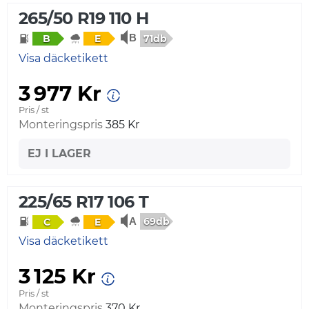
265/50 R19 110 H
71db
B
E
Visa däcketikett
3 977 Kr
Pris / st
Monteringspris
385 Kr
EJ I LAGER
225/65 R17 106 T
69db
C
E
Visa däcketikett
3 125 Kr
Pris / st
Monteringspris
370 Kr