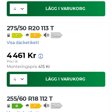
LÄGG I VARUKORG
275/50 R20 113 T
71db
C
E
Visa däcketikett
4 461 Kr
Pris / st
Monteringspris
415 Kr
LÄGG I VARUKORG
255/60 R18 112 T
71db
B
E