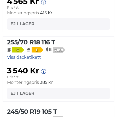
4 565 Kr
Pris / st
Monteringspris
415 Kr
EJ I LAGER
255/70 R18 116 T
71db
C
E
Visa däcketikett
3 540 Kr
Pris / st
Monteringspris
385 Kr
EJ I LAGER
245/50 R19 105 T