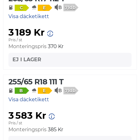
71db
C
E
Visa däcketikett
3 189 Kr
Pris / st
Monteringspris
370 Kr
EJ I LAGER
255/65 R18 111 T
71db
B
E
Visa däcketikett
3 583 Kr
Pris / st
Monteringspris
385 Kr