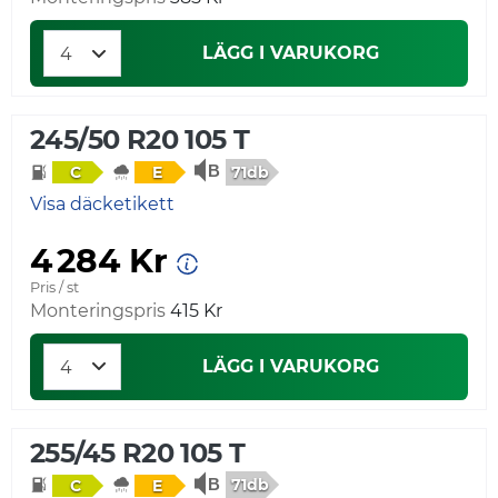
LÄGG I VARUKORG
245/50 R20 105 T
71db
C
E
Visa däcketikett
4 284 Kr
Pris / st
Monteringspris
415 Kr
LÄGG I VARUKORG
255/45 R20 105 T
71db
C
E