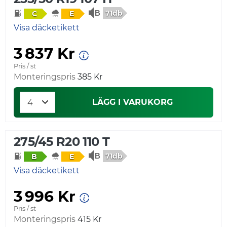
71db
C
E
Visa däcketikett
3 837 Kr
Pris / st
Monteringspris
385 Kr
LÄGG I VARUKORG
275/45 R20 110 T
71db
B
E
Visa däcketikett
3 996 Kr
Pris / st
Monteringspris
415 Kr