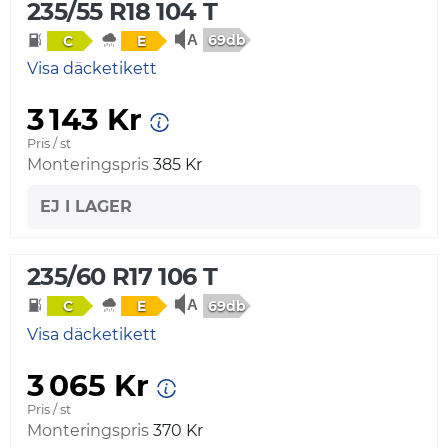
235/55 R18 104 T
69db
C
E
Visa däcketikett
3 143 Kr
Pris / st
Monteringspris
385 Kr
EJ I LAGER
235/60 R17 106 T
69db
C
E
Visa däcketikett
3 065 Kr
Pris / st
Monteringspris
370 Kr