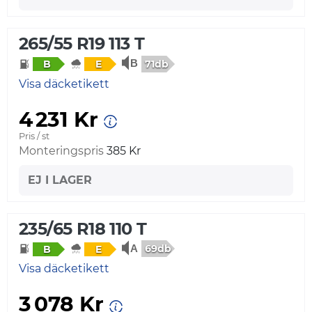
265/55 R19 113 T
71db
B
E
Visa däcketikett
4 231 Kr
Pris / st
Monteringspris
385 Kr
EJ I LAGER
235/65 R18 110 T
69db
B
E
Visa däcketikett
3 078 Kr