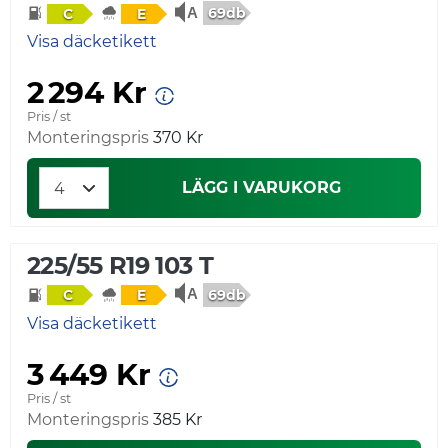
69db
C
E
Visa däcketikett
2 294 Kr
Pris / st
Monteringspris
370 Kr
LÄGG I VARUKORG
225/55 R19 103 T
69db
C
E
Visa däcketikett
3 449 Kr
Pris / st
Monteringspris
385 Kr