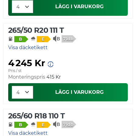
LÄGG I VARUKORG
265/50 R20 111 T
71db
B
E
Visa däcketikett
4 245 Kr
Pris / st
Monteringspris
415 Kr
LÄGG I VARUKORG
265/60 R18 110 T
71db
B
E
Visa däcketikett