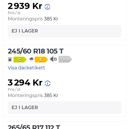
2 939 Kr
Pris / st
Monteringspris
385 Kr
EJ I LAGER
245/60 R18 105 T
71db
C
E
Visa däcketikett
3 294 Kr
Pris / st
Monteringspris
385 Kr
EJ I LAGER
265/65 R17 112 T