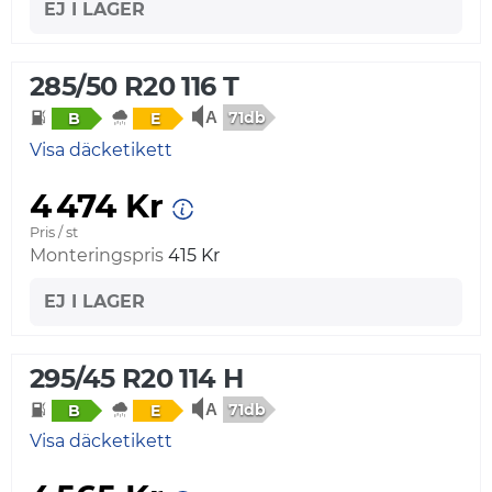
EJ I LAGER
285/50 R20 116 T
71db
B
E
Visa däcketikett
4 474 Kr
Pris / st
Monteringspris
415 Kr
EJ I LAGER
295/45 R20 114 H
71db
B
E
Visa däcketikett