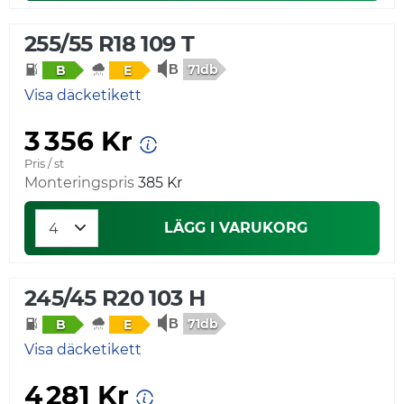
255/55 R18 109 T
71db
B
E
Visa däcketikett
3 356 Kr
Pris / st
Monteringspris
385 Kr
LÄGG I VARUKORG
245/45 R20 103 H
71db
B
E
Visa däcketikett
4 281 Kr