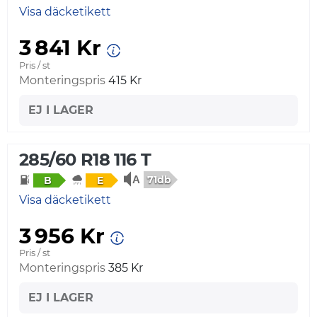
Visa däcketikett
3 841 Kr
Pris / st
Monteringspris
415 Kr
EJ I LAGER
285/60 R18 116 T
71db
B
E
Visa däcketikett
3 956 Kr
Pris / st
Monteringspris
385 Kr
EJ I LAGER