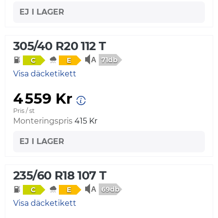
EJ I LAGER
305/40 R20 112 T
71db
C
E
Visa däcketikett
4 559 Kr
Pris / st
Monteringspris
415 Kr
EJ I LAGER
235/60 R18 107 T
69db
C
E
Visa däcketikett