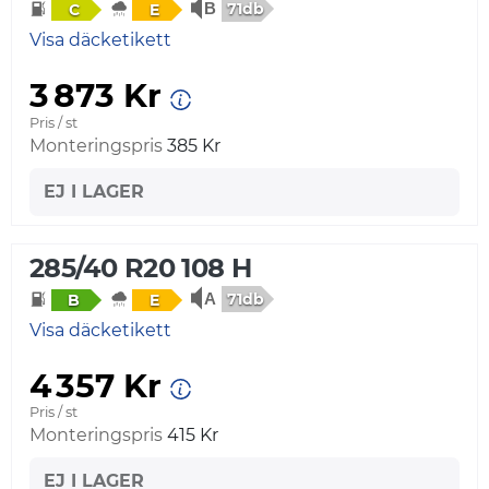
71db
C
E
Visa däcketikett
3 873 Kr
Pris / st
Monteringspris
385 Kr
EJ I LAGER
285/40 R20 108 H
71db
B
E
Visa däcketikett
4 357 Kr
Pris / st
Monteringspris
415 Kr
EJ I LAGER