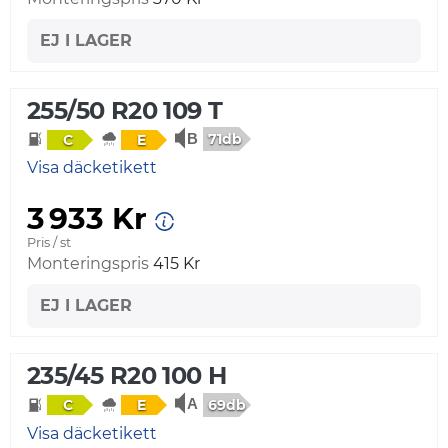
EJ I LAGER
255/50 R20 109 T
71db
C
E
Visa däcketikett
3 933 Kr
Pris / st
Monteringspris
415 Kr
EJ I LAGER
235/45 R20 100 H
69db
C
E
Visa däcketikett