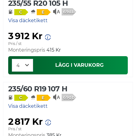
235/55 R20 105 H
69db
C
E
Visa däcketikett
3 912 Kr
Pris / st
Monteringspris
415 Kr
LÄGG I VARUKORG
235/60 R19 107 H
69db
C
E
Visa däcketikett
2 817 Kr
Pris / st
Monteringspris
385 Kr