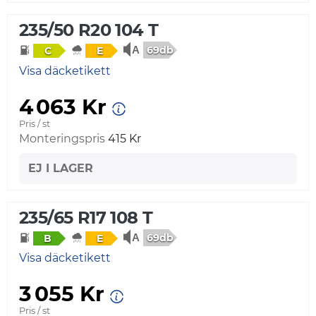
235/50 R20 104 T
69db
C
E
Visa däcketikett
4 063 Kr
Pris / st
Monteringspris
415 Kr
EJ I LAGER
235/65 R17 108 T
69db
B
E
Visa däcketikett
3 055 Kr
Pris / st