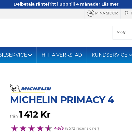
Delbetala räntefritt i upp till 4 månader
Läs mer
MINA SIDOR
Sök
BILSERVICE
HITTA VERKSTAD
KUNDSERVICE
MICHELIN PRIMACY 4
1 412 Kr
från
4,6/5
(8572 recensioner)