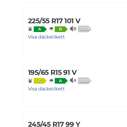
225/55 R17 101 V
70db
A
B
Visa däcketikett
195/65 R15 91 V
68db
C
A
Visa däcketikett
245/45 R17 99 Y