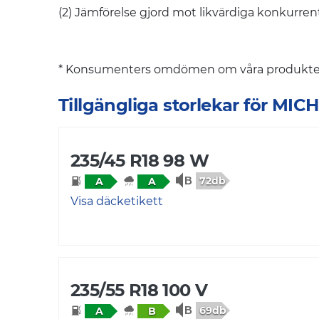
(2) Jämförelse gjord mot likvärdiga konkurre
* Konsumenters omdömen om våra produkter 
Tillgängliga storlekar för MI
235/45 R18 98 W
72db
A
A
Visa däcketikett
235/55 R18 100 V
69db
A
B