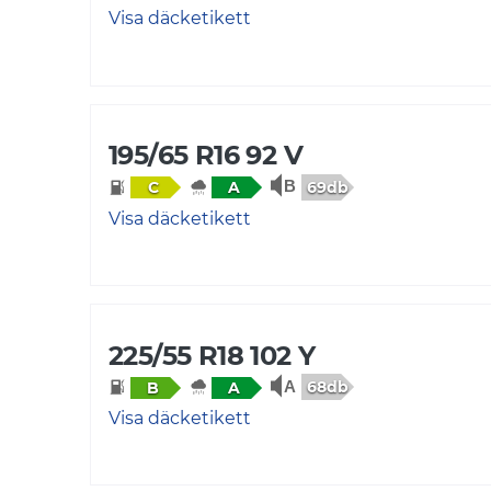
Visa däcketikett
195/65 R16 92 V
69db
C
A
Visa däcketikett
225/55 R18 102 Y
68db
B
A
Visa däcketikett