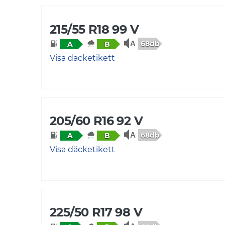
215/55 R18 99 V
68db
A
B
Visa däcketikett
205/60 R16 92 V
68db
A
B
Visa däcketikett
225/50 R17 98 V