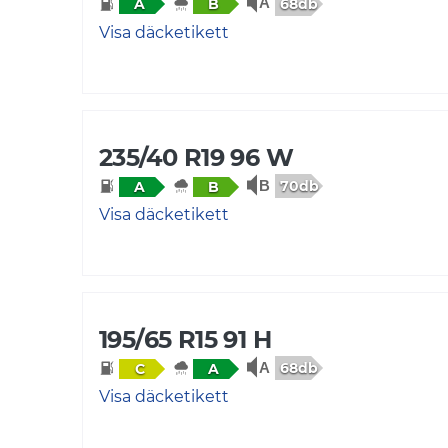
68db
A
B
Visa däcketikett
235/40 R19 96 W
70db
A
B
Visa däcketikett
195/65 R15 91 H
68db
C
A
Visa däcketikett