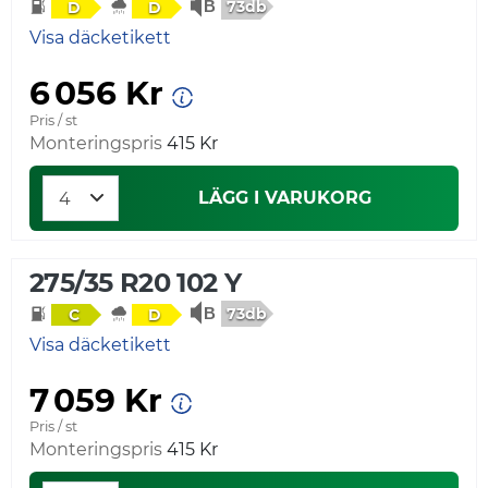
73db
D
D
Visa däcketikett
6 056 Kr
Pris / st
Monteringspris
415 Kr
LÄGG I VARUKORG
275/35 R20 102 Y
73db
C
D
Visa däcketikett
7 059 Kr
Pris / st
Monteringspris
415 Kr