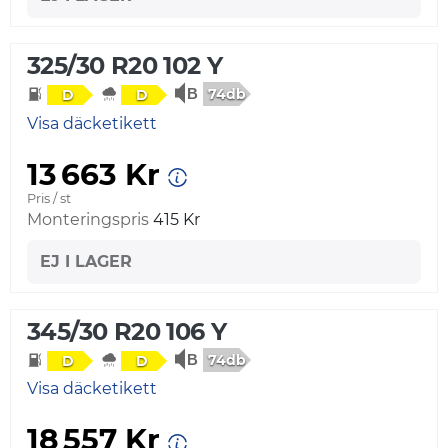
325/30 R20 102 Y
74db
D
D
Visa däcketikett
13 663 Kr
Pris / st
Monteringspris
415 Kr
EJ I LAGER
345/30 R20 106 Y
74db
D
D
Visa däcketikett
18 557 Kr