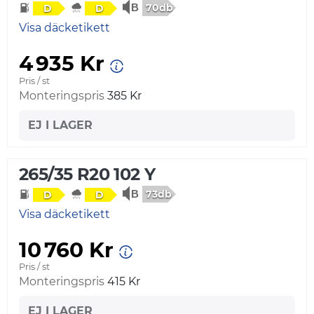
70db
D
D
Visa däcketikett
4 935 Kr
Pris / st
Monteringspris
385 Kr
EJ I LAGER
265/35 R20 102 Y
73db
D
D
Visa däcketikett
10 760 Kr
Pris / st
Monteringspris
415 Kr
EJ I LAGER