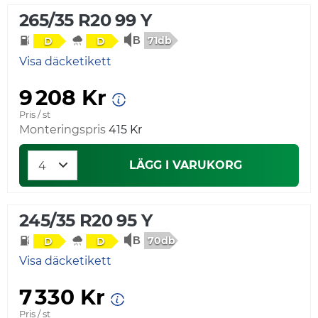
265/35 R20 99 Y
71db
D
D
Visa däcketikett
9 208 Kr
Pris / st
Monteringspris
415 Kr
LÄGG I VARUKORG
245/35 R20 95 Y
70db
D
D
Visa däcketikett
7 330 Kr
Pris / st