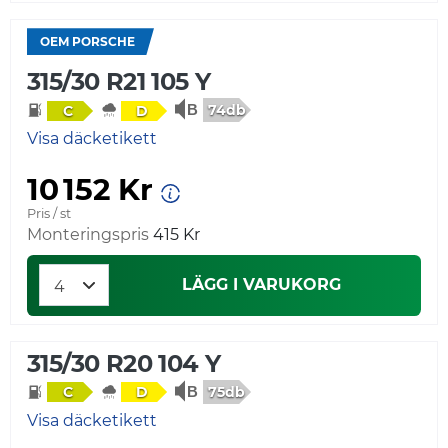
OEM PORSCHE
315/30 R21 105 Y
74db
C
D
Visa däcketikett
10 152 Kr
Pris / st
Monteringspris
415 Kr
LÄGG I VARUKORG
315/30 R20 104 Y
75db
C
D
Visa däcketikett