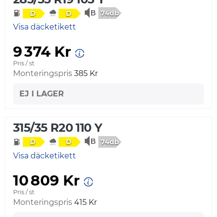
74db
D
D
Visa däcketikett
9 374 Kr
Pris / st
Monteringspris
385 Kr
EJ I LAGER
315/35 R20 110 Y
74db
D
D
Visa däcketikett
10 809 Kr
Pris / st
Monteringspris
415 Kr