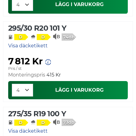
LÄGG I VARUKORG
295/30 R20 101 Y
74db
D
D
Visa däcketikett
7 812 Kr
Pris / st
Monteringspris
415 Kr
LÄGG I VARUKORG
275/35 R19 100 Y
73db
D
D
Visa däcketikett