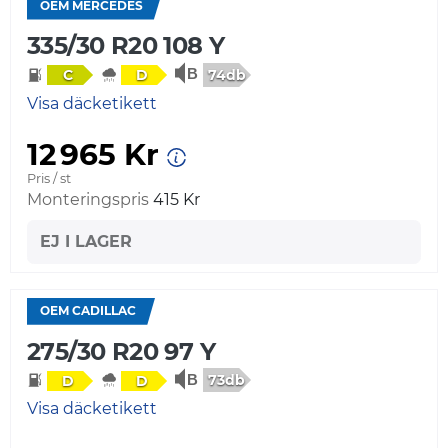
OEM MERCEDES
335/30 R20 108 Y
74db
C
D
Visa däcketikett
12 965 Kr
Pris / st
Monteringspris
415 Kr
EJ I LAGER
OEM CADILLAC
275/30 R20 97 Y
73db
D
D
Visa däcketikett