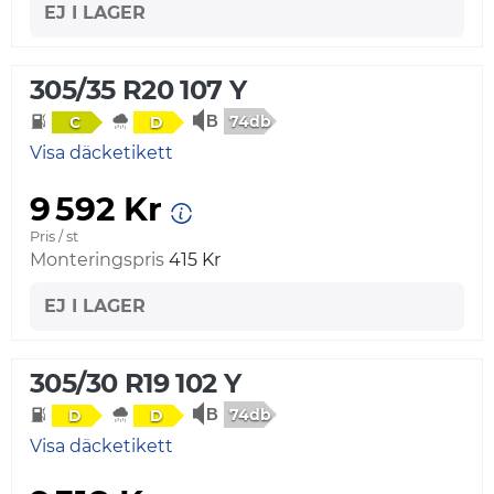
EJ I LAGER
305/35 R20 107 Y
74db
C
D
Visa däcketikett
9 592 Kr
Pris / st
Monteringspris
415 Kr
EJ I LAGER
305/30 R19 102 Y
74db
D
D
Visa däcketikett