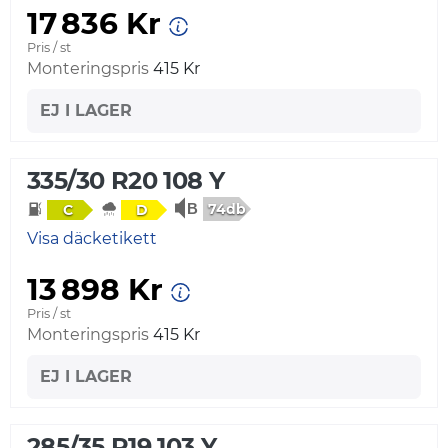
17 836 Kr
Pris / st
Monteringspris
415 Kr
EJ I LAGER
335/30 R20 108 Y
74db
C
D
Visa däcketikett
13 898 Kr
Pris / st
Monteringspris
415 Kr
EJ I LAGER
285/35 R19 103 Y