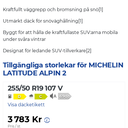
Kraftfullt väggrepp och bromsning på snö[1]
Utmärkt däck för snöväghållning[1]
Byggt för att hålla de kraftfullaste SUV:arna mobila
under svåra vintrar
Designat för ledande SUV-tillverkare[2]
Tillgängliga storlekar för MICHELIN
LATITUDE ALPIN 2
255/50 R19 107 V
69db
D
C
Visa däcketikett
3 783 Kr
Pris / st