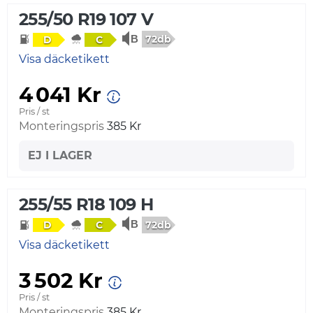
255/50 R19 107 V
72db
D
C
Visa däcketikett
4 041 Kr
Pris / st
Monteringspris
385 Kr
EJ I LAGER
255/55 R18 109 H
72db
D
C
Visa däcketikett
3 502 Kr
Pris / st
Monteringspris
385 Kr