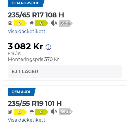
OEM PORSCHE
235/65 R17 108 H
69db
D
C
Visa däcketikett
3 082 Kr
Pris / st
Monteringspris
370 Kr
EJ I LAGER
OEM AUDI
235/55 R19 101 H
69db
D
C
Visa däcketikett