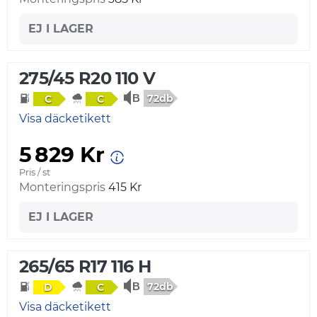
EJ I LAGER
275/45 R20 110 V
72db
C
C
Visa däcketikett
5 829 Kr
Pris / st
Monteringspris
415 Kr
EJ I LAGER
265/65 R17 116 H
72db
D
C
Visa däcketikett