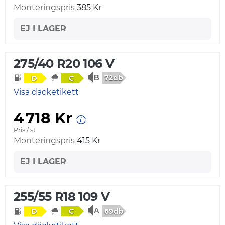
Monteringspris
385 Kr
EJ I LAGER
275/40 R20 106 V
72db
D
C
Visa däcketikett
4 718 Kr
Pris / st
Monteringspris
415 Kr
EJ I LAGER
255/55 R18 109 V
69db
D
C