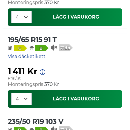
Monteringspris
370 Kr
LÄGG I VARUKORG
195/65 R15 91 T
71db
C
B
Visa däcketikett
1 411 Kr
Pris / st
Monteringspris
370 Kr
LÄGG I VARUKORG
235/50 R19 103 V
71db
B
B