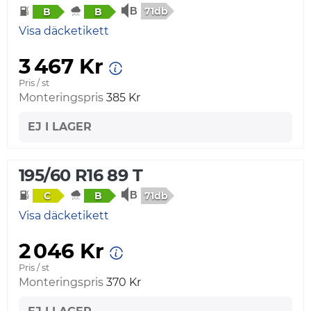
71db
B
B
Visa däcketikett
3 467 Kr
Pris / st
Monteringspris
385 Kr
EJ I LAGER
195/60 R16 89 T
71db
C
B
Visa däcketikett
2 046 Kr
Pris / st
Monteringspris
370 Kr