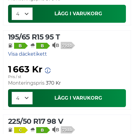
LÄGG I VARUKORG
195/65 R15 95 T
71db
B
B
Visa däcketikett
1 663 Kr
Pris / st
Monteringspris
370 Kr
LÄGG I VARUKORG
225/50 R17 98 V
71db
C
B