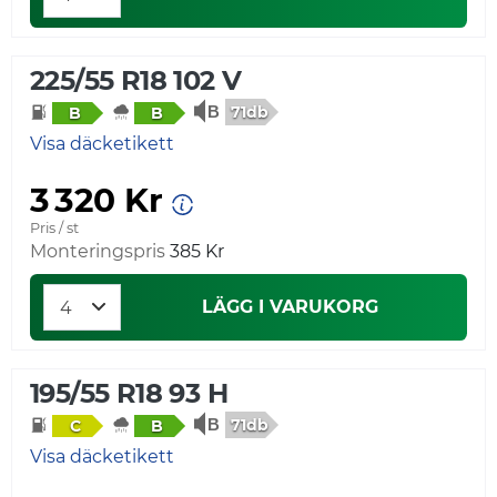
225/55 R18 102 V
71db
B
B
Visa däcketikett
3 320 Kr
Pris / st
Monteringspris
385 Kr
LÄGG I VARUKORG
195/55 R18 93 H
71db
C
B
Visa däcketikett