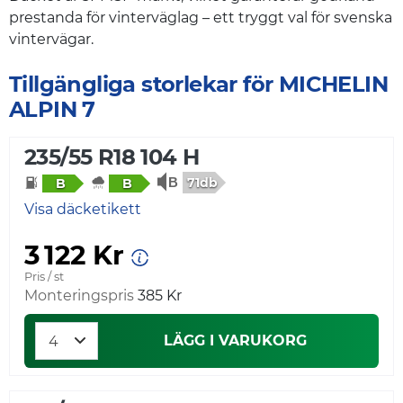
prestanda för vinterväglag – ett tryggt val för svenska
vintervägar.
Tillgängliga storlekar för MICHELIN
ALPIN 7
235/55 R18 104 H
71db
B
B
Visa däcketikett
3 122 Kr
Pris / st
Monteringspris
385 Kr
LÄGG I VARUKORG