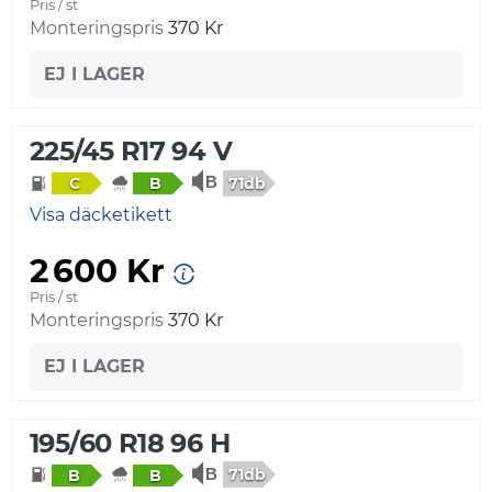
Pris / st
Monteringspris
370 Kr
EJ I LAGER
225/45 R17 94 V
71db
C
B
Visa däcketikett
2 600 Kr
Pris / st
Monteringspris
370 Kr
EJ I LAGER
195/60 R18 96 H
71db
B
B