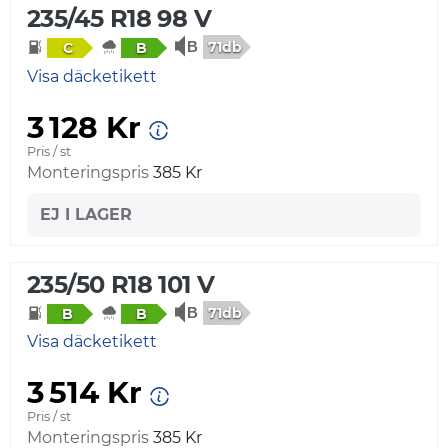
235/45 R18 98 V
71db
C
B
Visa däcketikett
3 128 Kr
Pris / st
Monteringspris
385 Kr
EJ I LAGER
235/50 R18 101 V
71db
B
B
Visa däcketikett
3 514 Kr
Pris / st
Monteringspris
385 Kr