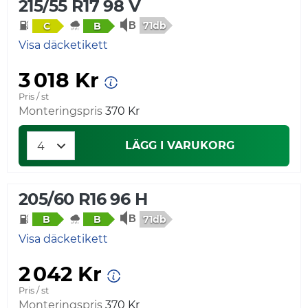
215/55 R17 98 V
71db
C
B
Visa däcketikett
3 018 Kr
Pris / st
Monteringspris
370 Kr
LÄGG I VARUKORG
205/60 R16 96 H
71db
B
B
Visa däcketikett
2 042 Kr
Pris / st
Monteringspris
370 Kr