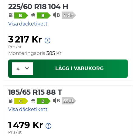
225/60 R18 104 H
71db
B
B
Visa däcketikett
3 217 Kr
Pris / st
Monteringspris
385 Kr
LÄGG I VARUKORG
185/65 R15 88 T
69db
C
B
Visa däcketikett
1 479 Kr
Pris / st