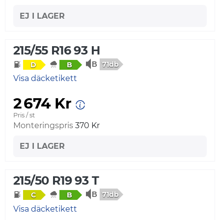
EJ I LAGER
215/55 R16 93 H
71db
D
B
Visa däcketikett
2 674 Kr
Pris / st
Monteringspris
370 Kr
EJ I LAGER
215/50 R19 93 T
71db
C
B
Visa däcketikett