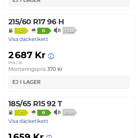
EJ I LAGER
215/60 R17 96 H
71db
C
B
Visa däcketikett
2 687 Kr
Pris / st
Monteringspris
370 Kr
EJ I LAGER
185/65 R15 92 T
69db
C
B
Visa däcketikett
1 659 Kr