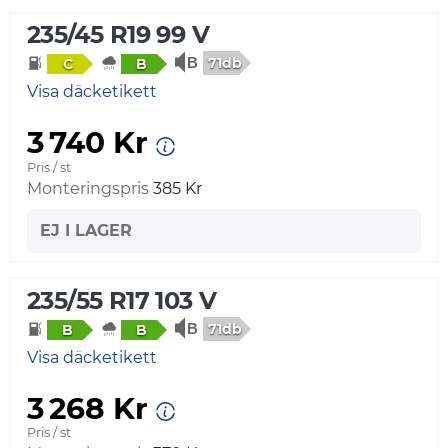
235/45 R19 99 V
71db
C
B
Visa däcketikett
3 740 Kr
Pris / st
Monteringspris
385 Kr
EJ I LAGER
235/55 R17 103 V
71db
B
B
Visa däcketikett
3 268 Kr
Pris / st