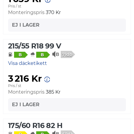
Pris / st
Monteringspris
370 Kr
EJ I LAGER
215/55 R18 99 V
71db
B
B
Visa däcketikett
3 216 Kr
Pris / st
Monteringspris
385 Kr
EJ I LAGER
175/60 R16 82 H