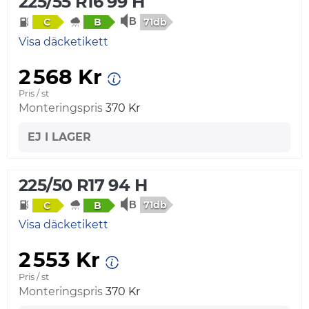
225/55 R16 99 H
71db
C
B
Visa däcketikett
2 568 Kr
Pris / st
Monteringspris
370 Kr
EJ I LAGER
225/50 R17 94 H
71db
C
B
Visa däcketikett
2 553 Kr
Pris / st
Monteringspris
370 Kr