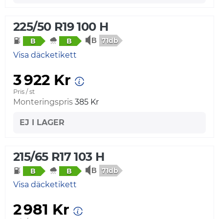
225/50 R19 100 H
71db
B
B
Visa däcketikett
3 922 Kr
Pris / st
Monteringspris
385 Kr
EJ I LAGER
215/65 R17 103 H
71db
B
B
Visa däcketikett
2 981 Kr