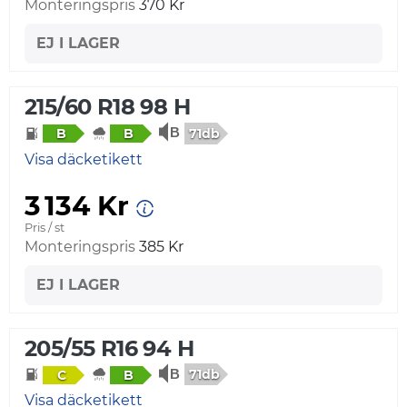
Monteringspris
370 Kr
EJ I LAGER
215/60 R18 98 H
71db
B
B
Visa däcketikett
3 134 Kr
Pris / st
Monteringspris
385 Kr
EJ I LAGER
205/55 R16 94 H
71db
C
B
Visa däcketikett