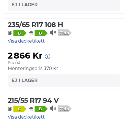
EJ I LAGER
235/65 R17 108 H
71db
B
B
Visa däcketikett
2 866 Kr
Pris / st
Monteringspris
370 Kr
EJ I LAGER
215/55 R17 94 V
71db
C
B
Visa däcketikett