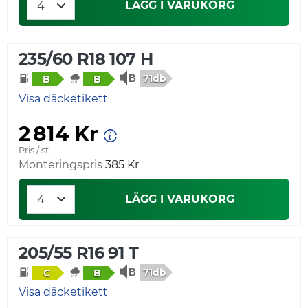
LÄGG I VARUKORG
235/60 R18 107 H
71db
B
B
Visa däcketikett
2 814 Kr
Pris / st
Monteringspris
385 Kr
LÄGG I VARUKORG
205/55 R16 91 T
71db
C
B
Visa däcketikett