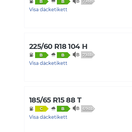
71db
B
B
Visa däcketikett
225/60 R18 104 H
71db
B
B
Visa däcketikett
185/65 R15 88 T
69db
C
B
Visa däcketikett