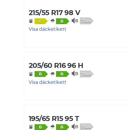
215/55 R17 98 V
71db
C
B
Visa däcketikett
205/60 R16 96 H
71db
B
B
Visa däcketikett
195/65 R15 95 T
71db
B
B