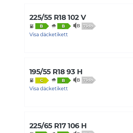
225/55 R18 102 V
71db
B
B
Visa däcketikett
195/55 R18 93 H
71db
C
B
Visa däcketikett
225/65 R17 106 H