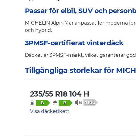
Passar för elbil, SUV och personb
MICHELIN Alpin 7 är anpassat för moderna ford
och hybrid.
3PMSF-certifierat vinterdäck
Däcket är 3PMSF-märkt, vilket garanterar godk
Tillgängliga storlekar för MIC
235/55 R18 104 H
71db
B
B
Visa däcketikett