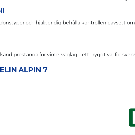
il
onstyper och hjälper dig behålla kontrollen oavsett om d
änd prestanda för vinterväglag – ett tryggt val för sven
HELIN ALPIN 7