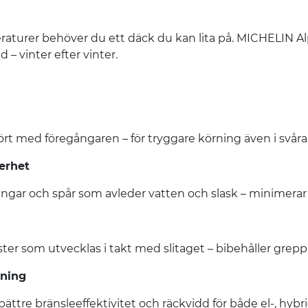
peraturer behöver du ett däck du kan lita på. MICHELIN Alp
– vinter efter vinter.
rt med föregångaren – för tryggare körning även i svåra
erhet
ngar och spår som avleder vatten och slask – minimerar 
 som utvecklas i takt med slitaget – bibehåller grepp 
kning
bättre bränsleeffektivitet och räckvidd för både el-, hybr