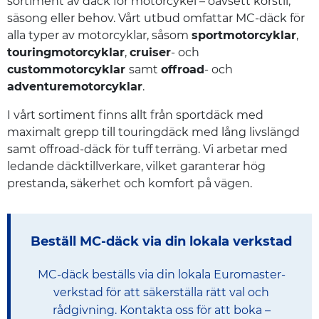
sortiment av däck för motorcykel – oavsett körstil,
säsong eller behov. Vårt utbud omfattar MC-däck för
alla typer av motorcyklar, såsom
sportmotorcyklar
,
touringmotorcyklar
,
cruiser
- och
custommotorcyklar
samt
offroad
- och
adventuremotorcyklar
.
I vårt sortiment finns allt från sportdäck med
maximalt grepp till touringdäck med lång livslängd
samt offroad-däck för tuff terräng. Vi arbetar med
ledande däcktillverkare, vilket garanterar hög
prestanda, säkerhet och komfort på vägen.
Beställ MC-däck via din lokala verkstad
MC-däck beställs via din lokala Euromaster-
verkstad för att säkerställa rätt val och
rådgivning. Kontakta oss för att boka –