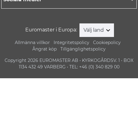
Euromaster i Europa:
Välj land
Allmänna villkor
Integritetspolicy
Cookiepolicy
Ångrat köp
Tillgänglighetspolicy
Copyright 2026 EUROMASTER AB • KYRKOGÅRDSV. 1 • BOX
1134 432 49 VARBERG • TEL: +46 (0) 340 829 00