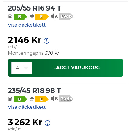
205/55 R16 94 T
69db
B
E
Visa däcketikett
2 146 Kr
Pris / st
Monteringspris
370 Kr
LÄGG I VARUKORG
235/45 R18 98 T
70db
B
E
Visa däcketikett
3 262 Kr
Pris / st