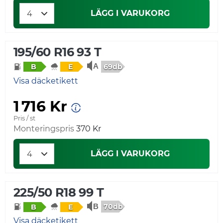
LÄGG I VARUKORG
195/60 R16 93 T
69db
B
E
Visa däcketikett
1 716 Kr
Pris / st
Monteringspris
370 Kr
LÄGG I VARUKORG
225/50 R18 99 T
70db
B
E
Visa däcketikett