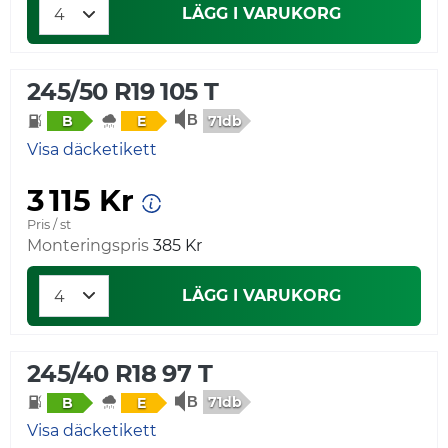
LÄGG I VARUKORG
245/50 R19 105 T
71db
B
E
Visa däcketikett
3 115 Kr
Pris / st
Monteringspris
385 Kr
LÄGG I VARUKORG
245/40 R18 97 T
71db
B
E
Visa däcketikett