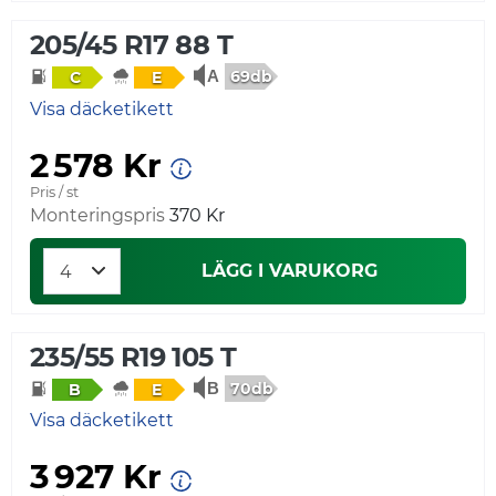
205/45 R17 88 T
69db
C
E
Visa däcketikett
2 578 Kr
Pris / st
Monteringspris
370 Kr
LÄGG I VARUKORG
235/55 R19 105 T
70db
B
E
Visa däcketikett
3 927 Kr