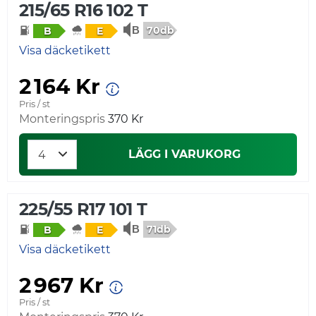
215/65 R16 102 T
70db
B
E
Visa däcketikett
2 164 Kr
Pris / st
Monteringspris
370 Kr
LÄGG I VARUKORG
225/55 R17 101 T
71db
B
E
Visa däcketikett
2 967 Kr
Pris / st