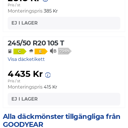
Pris / st
Monteringspris
385 Kr
EJ I LAGER
245/50 R20 105 T
71db
C
E
Visa däcketikett
4 435 Kr
Pris / st
Monteringspris
415 Kr
EJ I LAGER
Alla däckmönster tillgängliga från
GOODYEAR