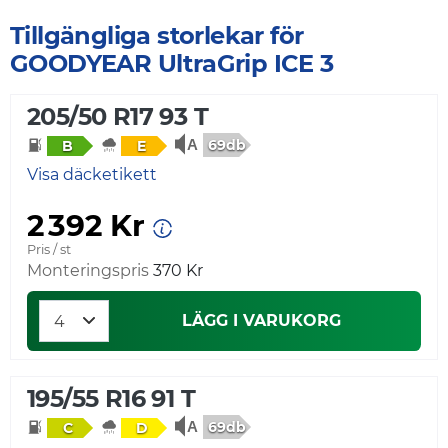
Tillgängliga storlekar för
GOODYEAR UltraGrip ICE 3
205/50 R17 93 T
69db
B
E
Visa däcketikett
2 392 Kr
Pris / st
Monteringspris
370 Kr
LÄGG I VARUKORG
195/55 R16 91 T
69db
C
D