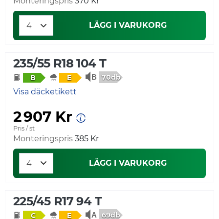
Monteringspris
370 Kr
LÄGG I VARUKORG
235/55 R18 104 T
70db
B
E
Visa däcketikett
2 907 Kr
Pris / st
Monteringspris
385 Kr
LÄGG I VARUKORG
225/45 R17 94 T
69db
C
E