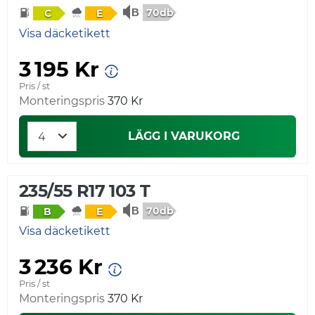
70db
C
E
Visa däcketikett
3 195 Kr
Pris / st
Monteringspris
370 Kr
LÄGG I VARUKORG
235/55 R17 103 T
70db
B
E
Visa däcketikett
3 236 Kr
Pris / st
Monteringspris
370 Kr