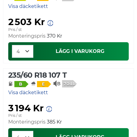
Visa däcketikett
2 503 Kr
Pris / st
Monteringspris
370 Kr
LÄGG I VARUKORG
235/60 R18 107 T
70db
B
E
Visa däcketikett
3 194 Kr
Pris / st
Monteringspris
385 Kr