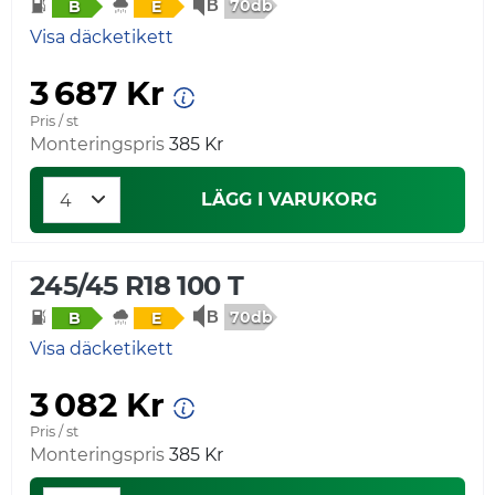
70db
B
E
Visa däcketikett
3 687 Kr
Pris / st
Monteringspris
385 Kr
LÄGG I VARUKORG
245/45 R18 100 T
70db
B
E
Visa däcketikett
3 082 Kr
Pris / st
Monteringspris
385 Kr