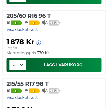
205/60 R16 96 T
68db
B
E
Visa däcketikett
1 878 Kr
Pris / st
Monteringspris
370 Kr
LÄGG I VARUKORG
215/55 R17 98 T
69db
B
E
Visa däcketikett