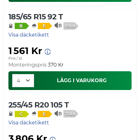
185/65 R15 92 T
69db
B
E
Visa däcketikett
1 561 Kr
Pris / st
Monteringspris
370 Kr
LÄGG I VARUKORG
255/45 R20 105 T
71db
C
E
Visa däcketikett
3 806 Kr