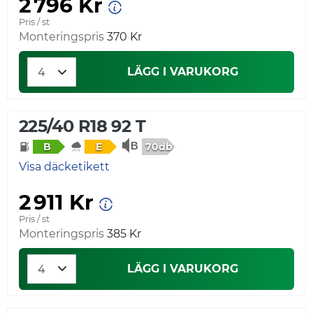
2 796 Kr
Pris / st
Monteringspris
370 Kr
LÄGG I VARUKORG
225/40 R18 92 T
70db
B
E
Visa däcketikett
2 911 Kr
Pris / st
Monteringspris
385 Kr
LÄGG I VARUKORG