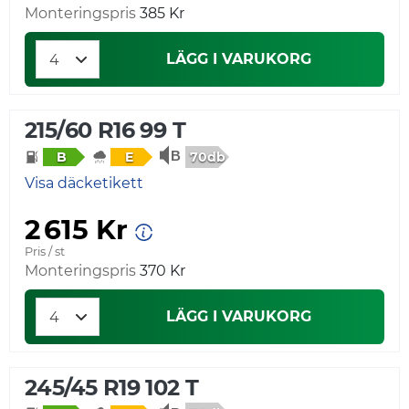
Monteringspris
385 Kr
LÄGG I VARUKORG
215/60 R16 99 T
70db
B
E
Visa däcketikett
2 615 Kr
Pris / st
Monteringspris
370 Kr
LÄGG I VARUKORG
245/45 R19 102 T