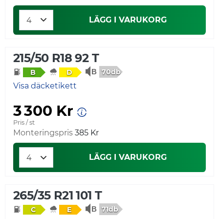
LÄGG I VARUKORG
215/50 R18 92 T
70db
B
D
Visa däcketikett
3 300 Kr
Pris / st
Monteringspris
385 Kr
LÄGG I VARUKORG
265/35 R21 101 T
71db
C
E