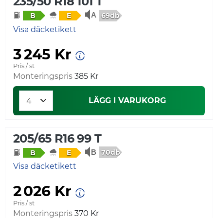
235/50 R18 101 T
69db
B
E
Visa däcketikett
3 245 Kr
Pris / st
Monteringspris
385 Kr
LÄGG I VARUKORG
205/65 R16 99 T
70db
B
E
Visa däcketikett
2 026 Kr
Pris / st
Monteringspris
370 Kr