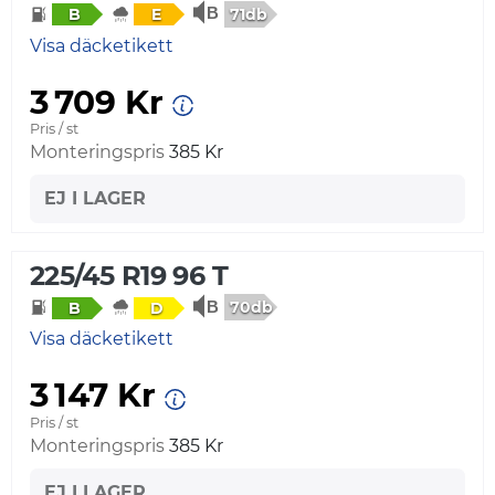
71db
B
E
Visa däcketikett
3 709 Kr
Pris / st
Monteringspris
385 Kr
EJ I LAGER
225/45 R19 96 T
70db
B
D
Visa däcketikett
3 147 Kr
Pris / st
Monteringspris
385 Kr
EJ I LAGER