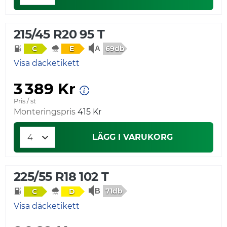
215/45 R20 95 T
69db
C
E
Visa däcketikett
3 389 Kr
Pris / st
Monteringspris
415 Kr
LÄGG I VARUKORG
225/55 R18 102 T
71db
C
D
Visa däcketikett