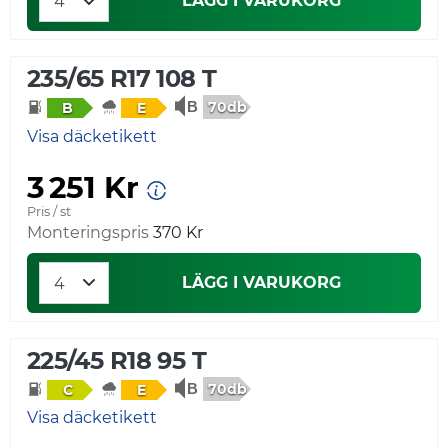
LÄGG I VARUKORG
235/65 R17 108 T
70db
B
E
Visa däcketikett
3 251 Kr
Pris / st
Monteringspris
370 Kr
LÄGG I VARUKORG
225/45 R18 95 T
70db
C
E
Visa däcketikett