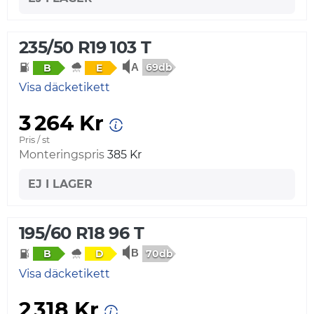
235/50 R19 103 T
69db
B
E
Visa däcketikett
3 264 Kr
Pris / st
Monteringspris
385 Kr
EJ I LAGER
195/60 R18 96 T
70db
B
D
Visa däcketikett
2 318 Kr