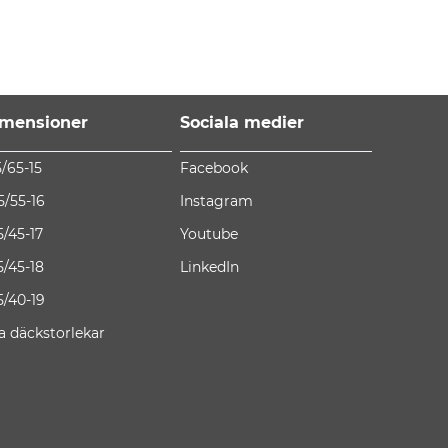
mensioner
Sociala medier
5/65-15
Facebook
5/55-16
Instagram
5/45-17
Youtube
5/45-18
LinkedIn
5/40-19
la däckstorlekar