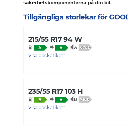
säkerhetskomponenterna på din bil.
Tillgängliga storlekar för GO
215/55 R17 94 W
67db
A
A
Visa däcketikett
235/55 R17 103 H
71db
B
A
Visa däcketikett