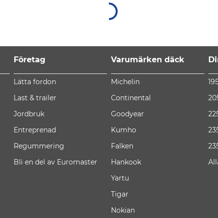
Företag
Varumärken däck
Di
Lätta fordon
Michelin
19
Last & trailer
Continental
20
Jordbruk
Goodyear
22
Entreprenad
Kumho
23
Regummering
Falken
23
Bli en del av Euromaster
Hankook
Al
Yartu
Tigar
Nokian