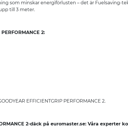
ng som minskar energiförlusten – det är Fuelsaving-te
p till 3 meter.
P PERFORMANCE 2:
et på GOODYEAR EFFICIENTGRIP PERFORMANCE 2.
MANCE 2-däck på euromaster.se: Våra experter ko