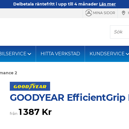
Delbetala räntefritt i upp till 4 månader
Läs mer
MINA SIDOR
Sök
BILSERVICE
HITTA VERKSTAD
KUNDSERVICE
rmance 2
GOODYEAR EfficientGrip 
1 387 Kr
från