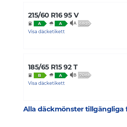
215/60 R16 95 V
68db
A
A
Visa däcketikett
185/65 R15 92 T
70db
B
A
Visa däcketikett
Alla däckmönster tillgänglig