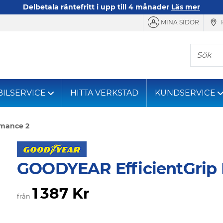
Delbetala räntefritt i upp till 4 månader
Läs mer
MINA SIDOR
Sök
BILSERVICE
HITTA VERKSTAD
KUNDSERVICE
rmance 2
GOODYEAR EfficientGrip 
1 387 Kr
från