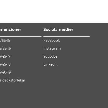
mensioner
Sociala medier
5/65-15
Facebook
5/55-16
Instagram
5/45-17
Youtube
5/45-18
LinkedIn
5/40-19
la däckstorlekar