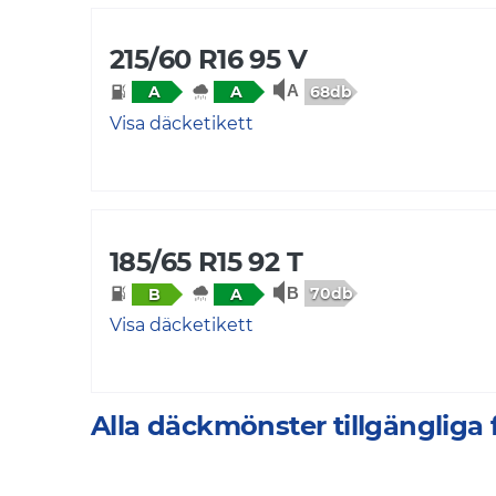
215/60 R16 95 V
68db
A
A
Visa däcketikett
185/65 R15 92 T
70db
B
A
Visa däcketikett
Alla däckmönster tillgänglig