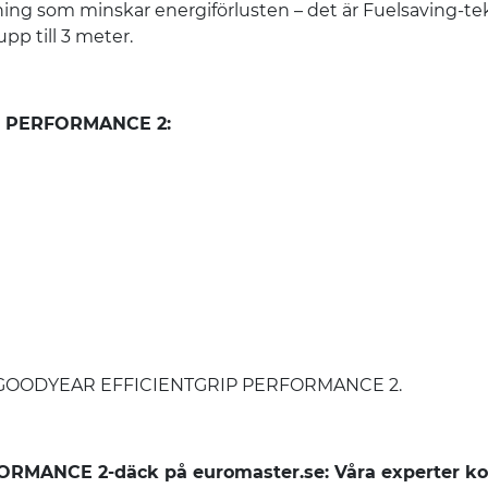
ng som minskar energiförlusten – det är Fuelsaving-te
p till 3 meter.
P PERFORMANCE 2:
et på GOODYEAR EFFICIENTGRIP PERFORMANCE 2.
MANCE 2-däck på euromaster.se: Våra experter ko