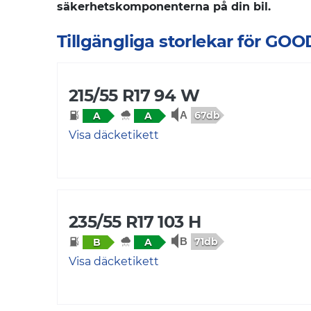
säkerhetskomponenterna på din bil.
Tillgängliga storlekar för GO
215/55 R17 94 W
67db
A
A
Visa däcketikett
235/55 R17 103 H
71db
B
A
Visa däcketikett