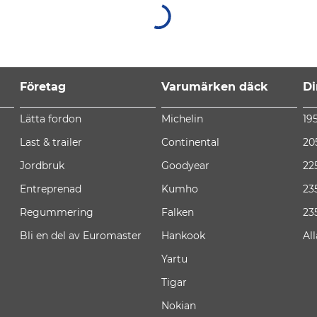
Företag
Varumärken däck
Di
Lätta fordon
Michelin
19
Last & trailer
Continental
20
Jordbruk
Goodyear
22
Entreprenad
Kumho
23
Regummering
Falken
23
Bli en del av Euromaster
Hankook
Al
Yartu
Tigar
Nokian