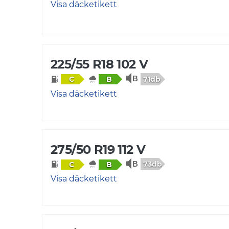
Visa däcketikett
225/55 R18 102 V
71db
C
B
Visa däcketikett
275/50 R19 112 V
73db
C
B
Visa däcketikett