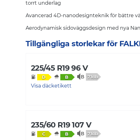
torrt underlag
Avancerad 4D-nanodesignteknik för bättre vä
Aerodynamisk sidoväggsdesign med nya Nano
Tillgängliga storlekar för 
225/45 R19 96 V
71db
D
B
Visa däcketikett
235/60 R19 107 V
71db
C
B