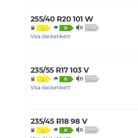
255/40 R20 101 W
72db
D
B
Visa däcketikett
235/55 R17 103 V
70db
D
B
Visa däcketikett
235/45 R18 98 V
70db
D
B