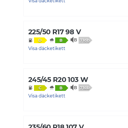
Visa däcketikett
225/50 R17 98 V
71db
D
B
Visa däcketikett
245/45 R20 103 W
71db
C
B
Visa däcketikett
235/60 R18 107 V