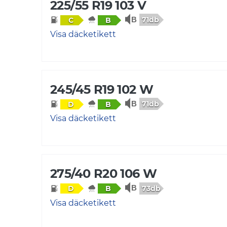
225/55 R19 103 V
71db
C
B
Visa däcketikett
245/45 R19 102 W
71db
D
B
Visa däcketikett
275/40 R20 106 W
73db
D
B
Visa däcketikett