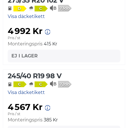
275/35 R20 102 V
73db
D
C
Visa däcketikett
4 992 Kr
Pris / st
Monteringspris
415 Kr
EJ I LAGER
245/40 R19 98 V
72db
C
C
Visa däcketikett
4 567 Kr
Pris / st
Monteringspris
385 Kr