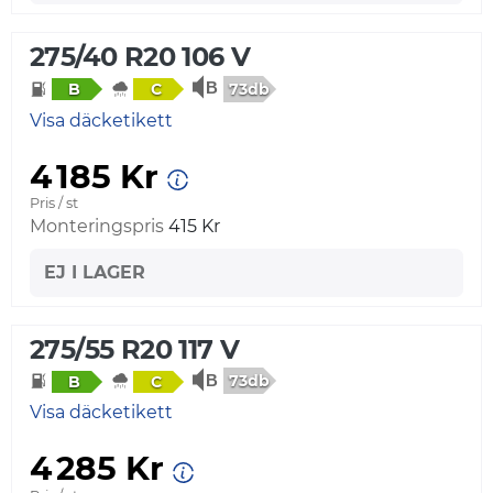
275/40 R20 106 V
73db
B
C
Visa däcketikett
4 185 Kr
Pris / st
Monteringspris
415 Kr
EJ I LAGER
275/55 R20 117 V
73db
B
C
Visa däcketikett
4 285 Kr