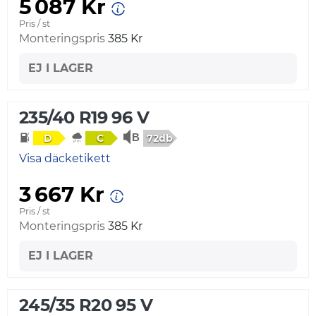
5 087 Kr
Pris / st
Monteringspris
385 Kr
EJ I LAGER
235/40 R19 96 V
72db
D
C
Visa däcketikett
3 667 Kr
Pris / st
Monteringspris
385 Kr
EJ I LAGER
245/35 R20 95 V