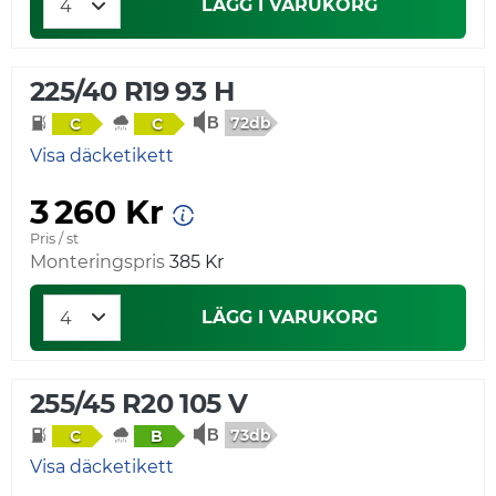
LÄGG I VARUKORG
225/40 R19 93 H
72db
C
C
Visa däcketikett
3 260 Kr
Pris / st
Monteringspris
385 Kr
LÄGG I VARUKORG
255/45 R20 105 V
73db
C
B
Visa däcketikett