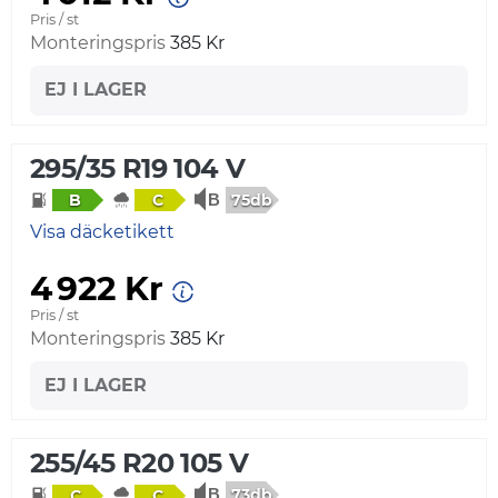
Pris / st
Monteringspris
385 Kr
EJ I LAGER
295/35 R19 104 V
75db
B
C
Visa däcketikett
4 922 Kr
Pris / st
Monteringspris
385 Kr
EJ I LAGER
255/45 R20 105 V
73db
C
C