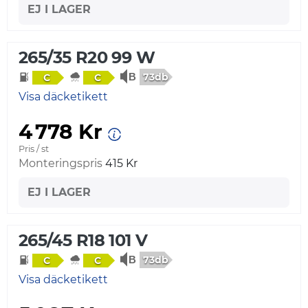
EJ I LAGER
265/35 R20 99 W
73db
C
C
Visa däcketikett
4 778 Kr
Pris / st
Monteringspris
415 Kr
EJ I LAGER
265/45 R18 101 V
73db
C
C
Visa däcketikett