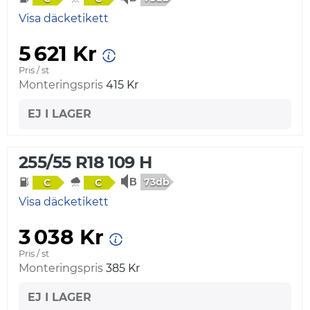
Visa däcketikett
5 621 Kr
Pris / st
Monteringspris
415 Kr
EJ I LAGER
255/55 R18 109 H
73db
C
C
Visa däcketikett
3 038 Kr
Pris / st
Monteringspris
385 Kr
EJ I LAGER