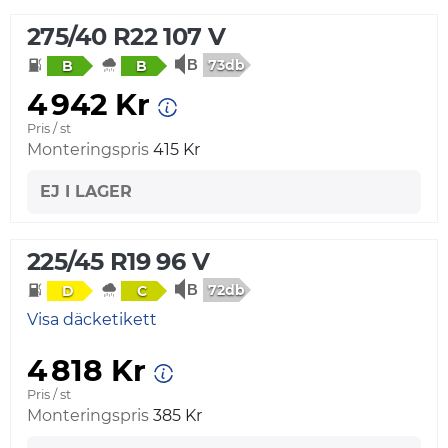
275/40 R22 107 V
73db
B
B
4 942 Kr
Pris / st
Monteringspris
415 Kr
EJ I LAGER
225/45 R19 96 V
72db
D
C
Visa däcketikett
4 818 Kr
Pris / st
Monteringspris
385 Kr