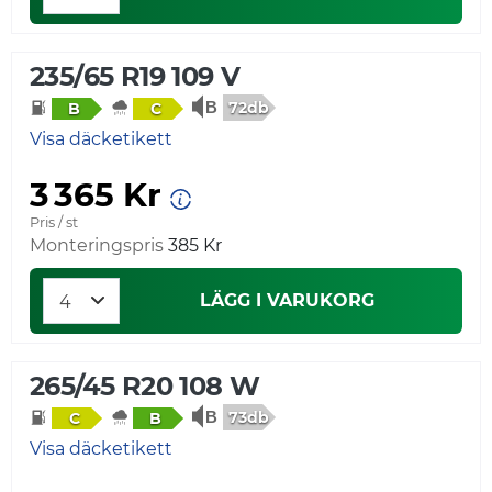
235/65 R19 109 V
72db
B
C
Visa däcketikett
3 365 Kr
Pris / st
Monteringspris
385 Kr
LÄGG I VARUKORG
265/45 R20 108 W
73db
C
B
Visa däcketikett