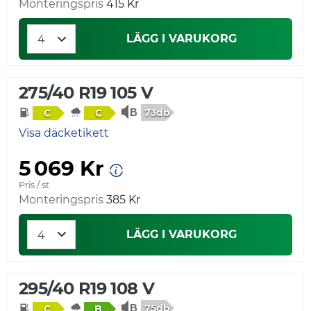
Monteringspris
415 Kr
LÄGG I VARUKORG
275/40 R19 105 V
73db
C
C
Visa däcketikett
5 069 Kr
Pris / st
Monteringspris
385 Kr
LÄGG I VARUKORG
295/40 R19 108 V
75db
C
B