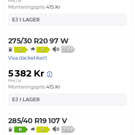
Pris / st
Monteringspris
415 Kr
EJ I LAGER
275/30 R20 97 W
73db
C
C
Visa däcketikett
5 382 Kr
Pris / st
Monteringspris
415 Kr
EJ I LAGER
285/40 R19 107 V
75db
B
C