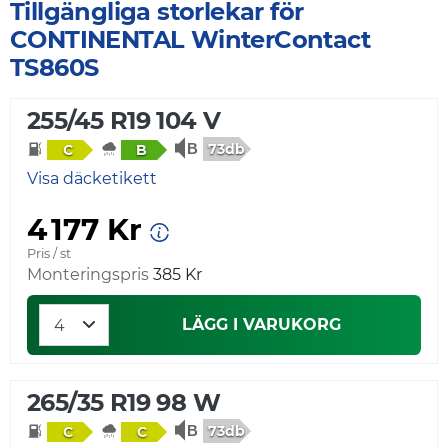
Tillgängliga storlekar för
CONTINENTAL WinterContact
TS860S
255/45 R19 104 V
73db
C
B
Visa däcketikett
4 177 Kr
Pris / st
Monteringspris
385 Kr
LÄGG I VARUKORG
265/35 R19 98 W
73db
C
C