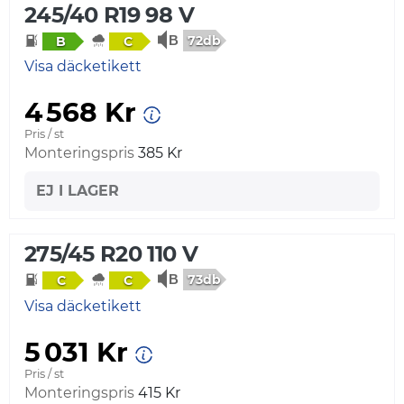
245/40 R19 98 V
72db
B
C
Visa däcketikett
4 568 Kr
Pris / st
Monteringspris
385 Kr
EJ I LAGER
275/45 R20 110 V
73db
C
C
Visa däcketikett
5 031 Kr
Pris / st
Monteringspris
415 Kr