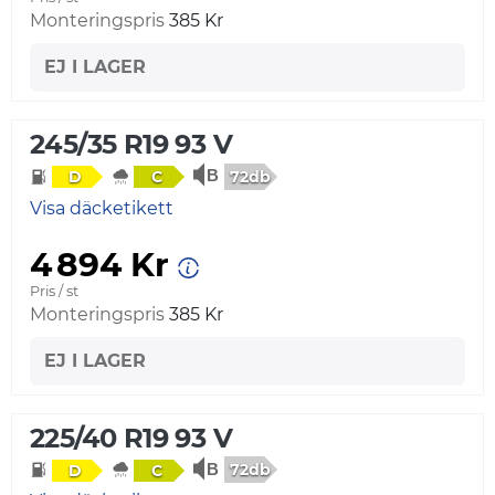
Monteringspris
385 Kr
EJ I LAGER
245/35 R19 93 V
72db
D
C
Visa däcketikett
4 894 Kr
Pris / st
Monteringspris
385 Kr
EJ I LAGER
225/40 R19 93 V
72db
D
C