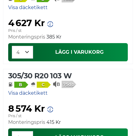
Visa däcketikett
4 627 Kr
Pris / st
Monteringspris
385 Kr
LÄGG I VARUKORG
305/30 R20 103 W
75db
B
C
Visa däcketikett
8 574 Kr
Pris / st
Monteringspris
415 Kr