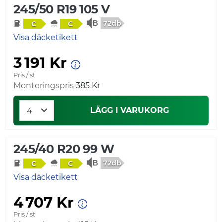
245/50 R19 105 V
72db
C
C
Visa däcketikett
3 191 Kr
Pris / st
Monteringspris
385 Kr
LÄGG I VARUKORG
245/40 R20 99 W
72db
C
C
Visa däcketikett
4 707 Kr
Pris / st