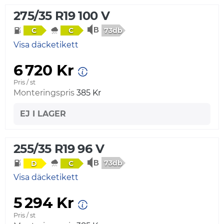
275/35 R19 100 V
73db
C
C
Visa däcketikett
6 720 Kr
Pris / st
Monteringspris
385 Kr
EJ I LAGER
255/35 R19 96 V
73db
D
C
Visa däcketikett
5 294 Kr
Pris / st