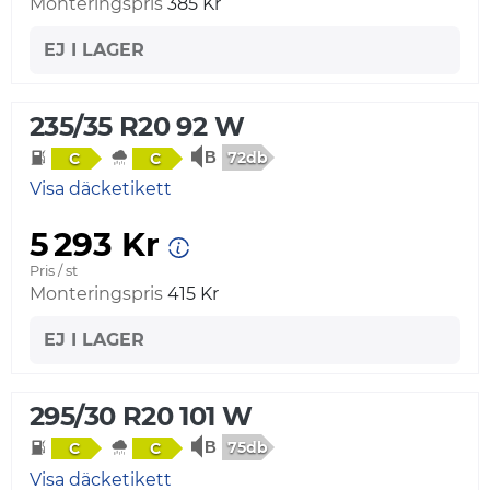
Monteringspris
385 Kr
EJ I LAGER
235/35 R20 92 W
72db
C
C
Visa däcketikett
5 293 Kr
Pris / st
Monteringspris
415 Kr
EJ I LAGER
295/30 R20 101 W
75db
C
C
Visa däcketikett