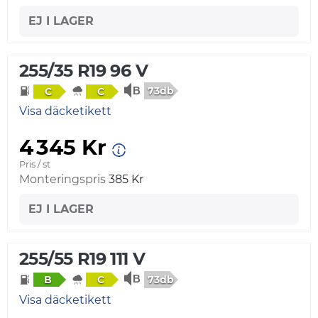
EJ I LAGER
255/35 R19 96 V
73db
C
C
Visa däcketikett
4 345 Kr
Pris / st
Monteringspris
385 Kr
EJ I LAGER
255/55 R19 111 V
73db
B
C
Visa däcketikett