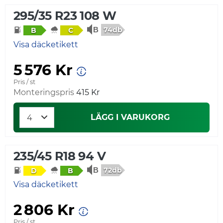
295/35 R23 108 W
74db
B
C
Visa däcketikett
5 576 Kr
Pris / st
Monteringspris
415 Kr
LÄGG I VARUKORG
235/45 R18 94 V
72db
D
B
Visa däcketikett
2 806 Kr
Pris / st