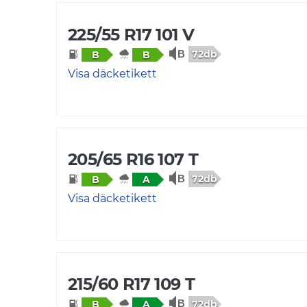
225/55 R17 101 V
72db
B
B
Visa däcketikett
205/65 R16 107 T
72db
B
A
Visa däcketikett
215/60 R17 109 T
72db
B
A