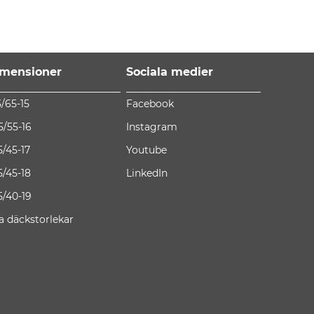
mensioner
Sociala medier
5/65-15
Facebook
5/55-16
Instagram
5/45-17
Youtube
5/45-18
LinkedIn
5/40-19
la däckstorlekar