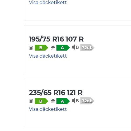
Visa däcketikett
195/75 R16 107 R
72db
B
A
Visa däcketikett
235/65 R16 121 R
72db
B
A
Visa däcketikett