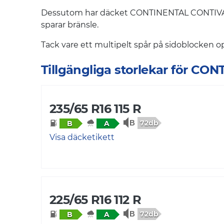
Dessutom har däcket CONTINENTAL CONTIVANC
sparar bränsle.
Tack vare ett multipelt spår på sidoblocken
Tillgängliga storlekar för C
235/65 R16 115 R
72db
B
A
Visa däcketikett
225/65 R16 112 R
72db
B
A