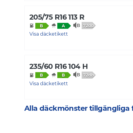
205/75 R16 113 R
72db
B
A
Visa däcketikett
235/60 R16 104 H
72db
B
B
Visa däcketikett
Alla däckmönster tillgänglig