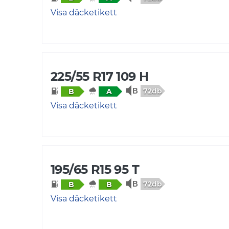
Visa däcketikett
225/55 R17 109 H
72db
B
A
Visa däcketikett
195/65 R15 95 T
72db
B
B
Visa däcketikett