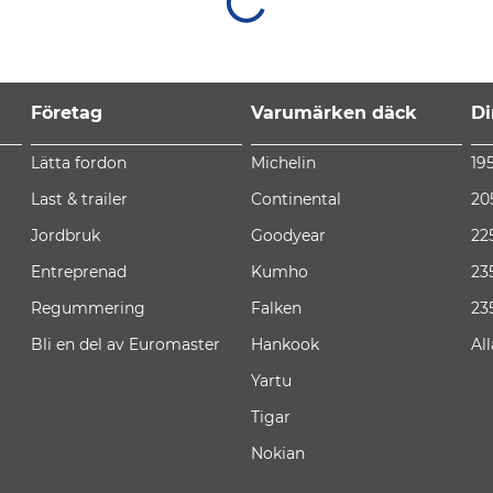
Företag
Varumärken däck
Di
Lätta fordon
Michelin
19
Last & trailer
Continental
20
Jordbruk
Goodyear
22
Entreprenad
Kumho
23
Regummering
Falken
23
Bli en del av Euromaster
Hankook
Al
Yartu
Tigar
Nokian