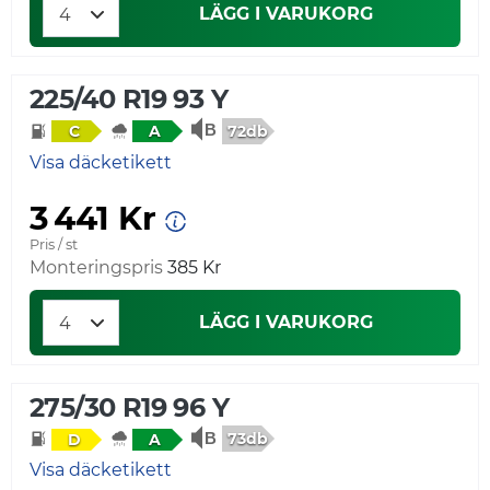
LÄGG I VARUKORG
225/40 R19 93 Y
72db
C
A
Visa däcketikett
3 441 Kr
Pris / st
Monteringspris
385 Kr
LÄGG I VARUKORG
275/30 R19 96 Y
73db
D
A
Visa däcketikett