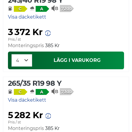
245/40 R19 98 Y
72db
C
A
Visa däcketikett
3 372 Kr
Pris / st
Monteringspris
385 Kr
LÄGG I VARUKORG
265/35 R19 98 Y
73db
C
A
Visa däcketikett
5 282 Kr
Pris / st
Monteringspris
385 Kr