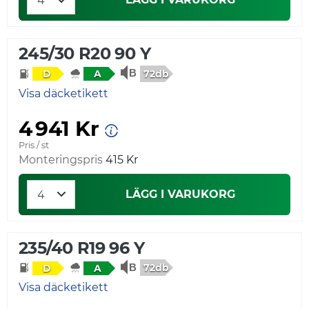
245/30 R20 90 Y
72db
D
A
Visa däcketikett
4 941 Kr
Pris / st
Monteringspris
415 Kr
LÄGG I VARUKORG
235/40 R19 96 Y
72db
D
A
Visa däcketikett