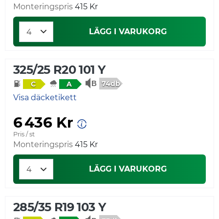
Monteringspris
415 Kr
LÄGG I VARUKORG
325/25 R20 101 Y
74db
C
A
Visa däcketikett
6 436 Kr
Pris / st
Monteringspris
415 Kr
LÄGG I VARUKORG
285/35 R19 103 Y