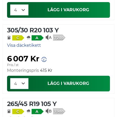
LÄGG I VARUKORG
305/30 R20 103 Y
72db
C
A
Visa däcketikett
6 007 Kr
Pris / st
Monteringspris
415 Kr
LÄGG I VARUKORG
265/45 R19 105 Y
73db
C
A