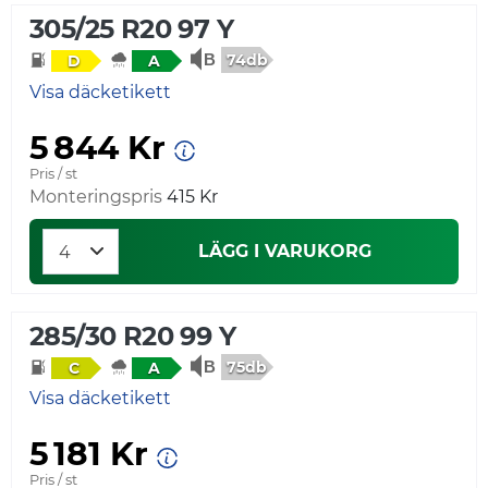
305/25 R20 97 Y
74db
D
A
Visa däcketikett
5 844 Kr
Pris / st
Monteringspris
415 Kr
LÄGG I VARUKORG
285/30 R20 99 Y
75db
C
A
Visa däcketikett
5 181 Kr
Pris / st