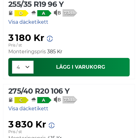
255/35 R19 96 Y
73db
D
A
Visa däcketikett
3 180 Kr
Pris / st
Monteringspris
385 Kr
LÄGG I VARUKORG
275/40 R20 106 Y
73db
C
A
Visa däcketikett
3 830 Kr
Pris / st