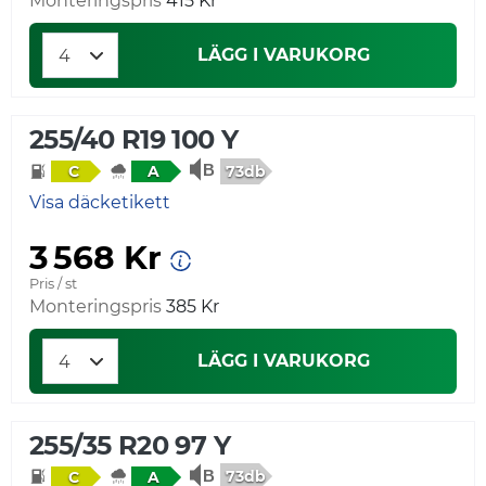
Monteringspris
415 Kr
LÄGG I VARUKORG
255/40 R19 100 Y
73db
C
A
Visa däcketikett
3 568 Kr
Pris / st
Monteringspris
385 Kr
LÄGG I VARUKORG
255/35 R20 97 Y
73db
C
A