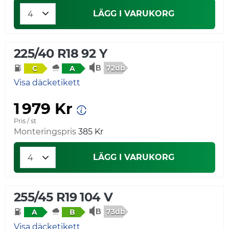
LÄGG I VARUKORG
225/40 R18 92 Y
72db
C
A
Visa däcketikett
1 979 Kr
Pris / st
Monteringspris
385 Kr
LÄGG I VARUKORG
255/45 R19 104 V
73db
A
B
Visa däcketikett