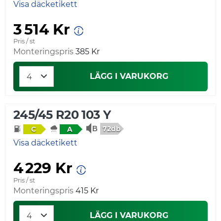
Visa däcketikett
3 514 Kr
Pris / st
Monteringspris
385 Kr
LÄGG I VARUKORG
245/45 R20 103 Y
72db
C
A
Visa däcketikett
4 229 Kr
Pris / st
Monteringspris
415 Kr
LÄGG I VARUKORG