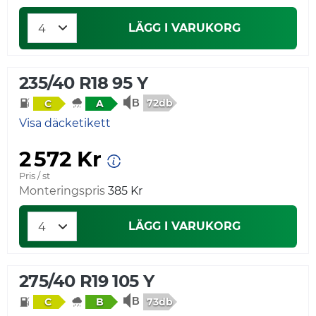
LÄGG I VARUKORG
235/40 R18 95 Y
72db
C
A
Visa däcketikett
2 572 Kr
Pris / st
Monteringspris
385 Kr
LÄGG I VARUKORG
275/40 R19 105 Y
73db
C
B