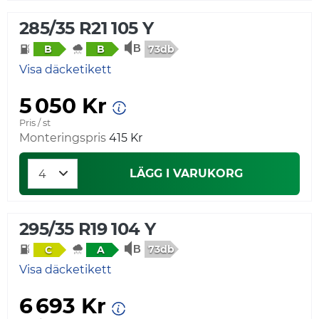
285/35 R21 105 Y
73db
B
B
Visa däcketikett
5 050 Kr
Pris / st
Monteringspris
415 Kr
LÄGG I VARUKORG
295/35 R19 104 Y
73db
C
A
Visa däcketikett
6 693 Kr