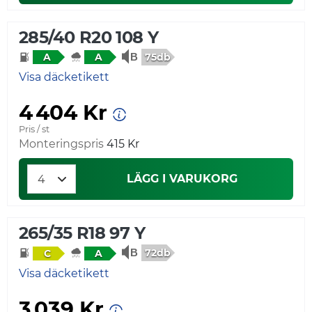
285/40 R20 108 Y
75db
A
A
Visa däcketikett
4 404 Kr
Pris / st
Monteringspris
415 Kr
LÄGG I VARUKORG
265/35 R18 97 Y
72db
C
A
Visa däcketikett
3 039 Kr