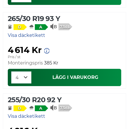
265/30 R19 93 Y
73db
D
A
Visa däcketikett
4 614 Kr
Pris / st
Monteringspris
385 Kr
LÄGG I VARUKORG
255/30 R20 92 Y
73db
D
A
Visa däcketikett