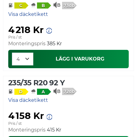
73db
C
B
Visa däcketikett
4 218 Kr
Pris / st
Monteringspris
385 Kr
LÄGG I VARUKORG
235/35 R20 92 Y
72db
D
A
Visa däcketikett
4 158 Kr
Pris / st
Monteringspris
415 Kr