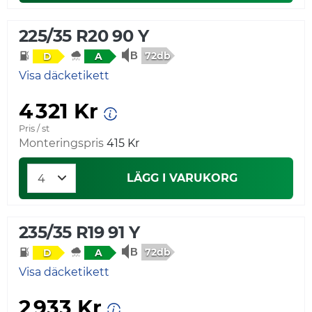
225/35 R20 90 Y
72db
D
A
Visa däcketikett
4 321 Kr
Pris / st
Monteringspris
415 Kr
LÄGG I VARUKORG
235/35 R19 91 Y
72db
D
A
Visa däcketikett
2 933 Kr