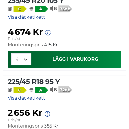
255/45 R20 105 Y
73db
C
A
Visa däcketikett
4 674 Kr
Pris / st
Monteringspris
415 Kr
LÄGG I VARUKORG
225/45 R18 95 Y
72db
C
A
Visa däcketikett
2 656 Kr
Pris / st
Monteringspris
385 Kr