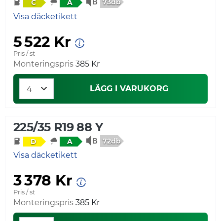
73db
C
A
Visa däcketikett
5 522 Kr
Pris / st
Monteringspris
385 Kr
LÄGG I VARUKORG
225/35 R19 88 Y
72db
D
A
Visa däcketikett
3 378 Kr
Pris / st
Monteringspris
385 Kr