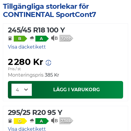
Tillgängliga storlekar för
CONTINENTAL SportCont7
245/45 R18 100 Y
72db
B
A
Visa däcketikett
2 280 Kr
Pris / st
Monteringspris
385 Kr
LÄGG I VARUKORG
295/25 R20 95 Y
73db
D
A
Visa däcketikett