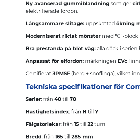
Ny avancerad gummiblandning
som ger
ci
elektrifierade fordon.
Långsammare slitage:
uppskattad
ökning m
Moderniserat riktat mönster
med "C"-block i
Bra prestanda på blöt väg:
alla däck i serien
Anpassat för elfordon:
märkningen
EVc
finns
Certifierat
3PMSF
(berg + snöflinga), vilket i
Tekniska specifikationer för Con
Serier
: från
40
till
70
Hastighetsindex
: från
H
till
Y
Fälgstorlekar
: från
15
till
22
tum
Bredd
: från
165
till
285 mm