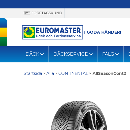
FÖRETAGSKUND
I GODA HÄNDER!
DÄCK
DÄCKSERVICE
FÄLG
Startsida
Alla
CONTINENTAL
AllSeasonCont2