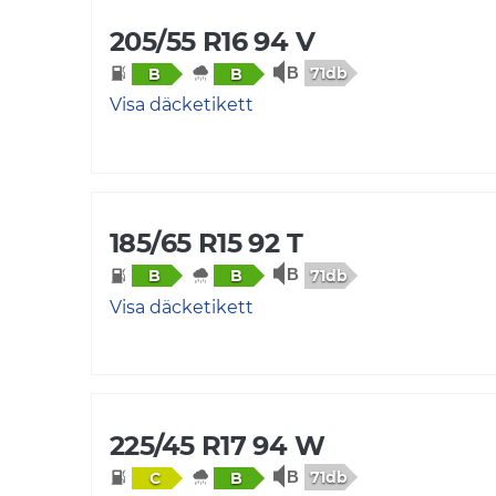
205/55 R16 94 V
71db
B
B
Visa däcketikett
185/65 R15 92 T
71db
B
B
Visa däcketikett
225/45 R17 94 W
71db
C
B