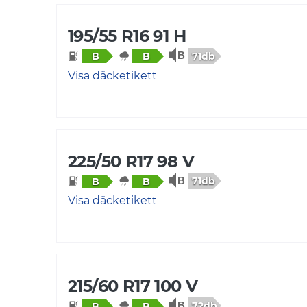
195/55 R16 91 H
71db
B
B
Visa däcketikett
225/50 R17 98 V
71db
B
B
Visa däcketikett
215/60 R17 100 V
72db
B
B