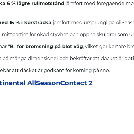
rka 6 % lägre rullmotstånd
jämfört med föregående modell
ed 15 % i körsträcka
jämfört med ursprungliga AllSeas
 mittpartiet för ökad styvhet och öppna skuldror som un
 har
"B" för bromsning på blöt väg
, vilket ger kortare b
 på många dimensioner och bekräftar att däcket är optim
nnebär att däcket är godkänt för körning på snö.
tinental AllSeasonContact 2