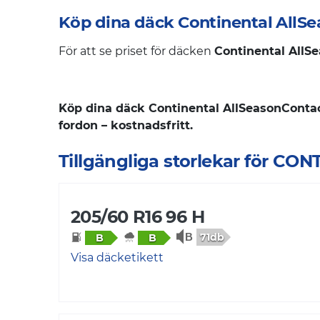
Köp dina däck Continental AllS
För att se priset för däcken
Continental AllS
Köp dina däck Continental AllSeasonContact
fordon – kostnadsfritt.
Tillgängliga storlekar för C
205/60 R16 96 H
71db
B
B
Visa däcketikett