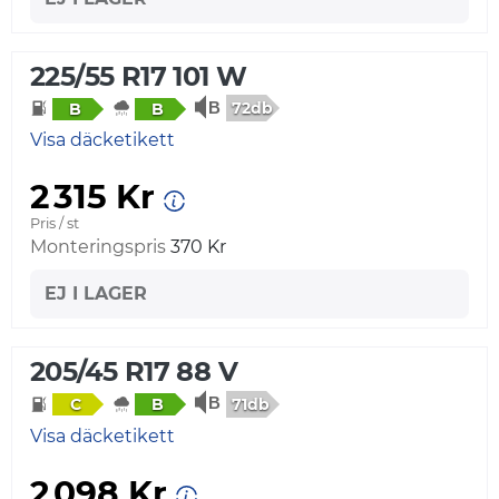
225/55 R17 101 W
72db
B
B
Visa däcketikett
2 315 Kr
Pris / st
Monteringspris
370 Kr
EJ I LAGER
205/45 R17 88 V
71db
C
B
Visa däcketikett
2 098 Kr