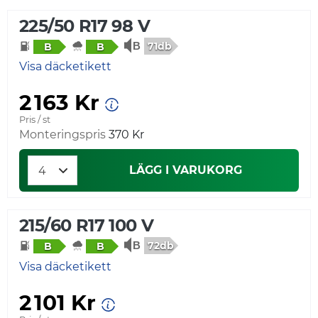
225/50 R17 98 V
71db
B
B
Visa däcketikett
2 163 Kr
Pris / st
Monteringspris
370 Kr
LÄGG I VARUKORG
215/60 R17 100 V
72db
B
B
Visa däcketikett
2 101 Kr