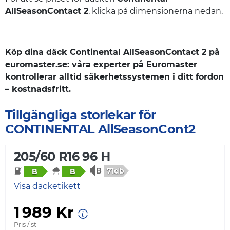
AllSeasonContact 2
, klicka på dimensionerna nedan.
Köp dina däck Continental AllSeasonContact 2 på
euromaster.se: våra experter på Euromaster
kontrollerar alltid säkerhetssystemen i ditt fordon
– kostnadsfritt.
Tillgängliga storlekar för
CONTINENTAL AllSeasonCont2
205/60 R16 96 H
71db
B
B
Visa däcketikett
1 989 Kr
Pris / st