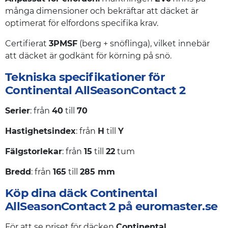
många dimensioner och bekräftar att däcket är
optimerat för elfordons specifika krav.
Certifierat
3PMSF
(berg + snöflinga), vilket innebär
att däcket är godkänt för körning på snö.
Tekniska specifikationer för
Continental AllSeasonContact 2
Serier
: från
40
till
70
Hastighetsindex
: från
H
till
Y
Fälgstorlekar
: från
15
till
22
tum
Bredd
: från
165
till
285 mm
Köp dina däck Continental
AllSeasonContact 2 på euromaster.se
För att se priset för däcken
Continental