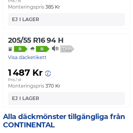
Pris / st
Monteringspris
385 Kr
EJ I LAGER
205/55 R16 94 H
71db
B
B
Visa däcketikett
1 487 Kr
Pris / st
Monteringspris
370 Kr
EJ I LAGER
Alla däckmönster tillgängliga från
CONTINENTAL