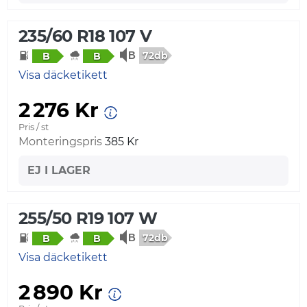
235/60 R18 107 V
72db
B
B
Visa däcketikett
2 276 Kr
Pris / st
Monteringspris
385 Kr
EJ I LAGER
255/50 R19 107 W
72db
B
B
Visa däcketikett
2 890 Kr