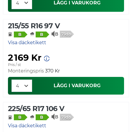
LÄGG I VARUKORG
215/55 R16 97 V
71db
B
B
Visa däcketikett
2 169 Kr
Pris / st
Monteringspris
370 Kr
LÄGG I VARUKORG
225/65 R17 106 V
71db
B
B
Visa däcketikett