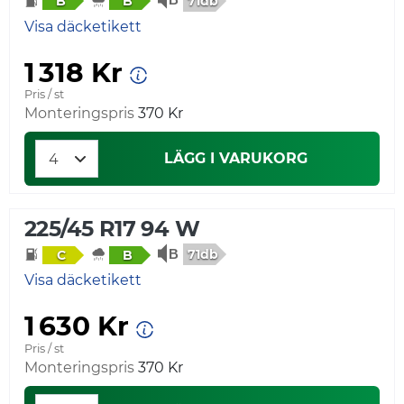
71db
B
B
Visa däcketikett
1 318 Kr
Pris / st
Monteringspris
370 Kr
LÄGG I VARUKORG
225/45 R17 94 W
71db
C
B
Visa däcketikett
1 630 Kr
Pris / st
Monteringspris
370 Kr