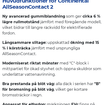
Huvudfunktioner för Continental
AllSeasonContact 2
Ny avancerad gummiblandning
som ger
cirka 6 %
lägre rullmotstånd
jämfört med föregående modell,
vilket bidrar till längre räckvidd för elektrifierade
fordon.
Långsammare slitage:
uppskattad
ökning med 15
% i körsträcka
jämfört med ursprungliga
AllSeasonContact.
Moderniserat riktat mönster
med "C"-block i
mittpartiet för ökad styvhet och öppna skuldror som
underlättar vattenavrinning.
Bra prestanda på blöt väg:
alla däck i serien har
"B"
för bromsning på blöt väg
, vilket ger kortare
bromssträckor i regn.
Anpassat för elfordon:
märkningen
EVc
finns på