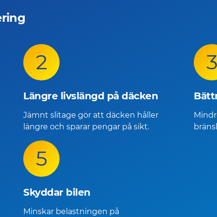
ering
2
Längre livslängd på däcken
Bätt
Jämnt slitage gör att däcken håller
Mindr
längre och sparar pengar på sikt.
bräns
5
Skyddar bilen
Minskar belastningen på