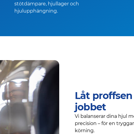
stötdämpare, hjullager och
hjulupphängning.
Låt proffse
jobbet
Vi balanserar dina hjul
precision – för en trygg
körning.