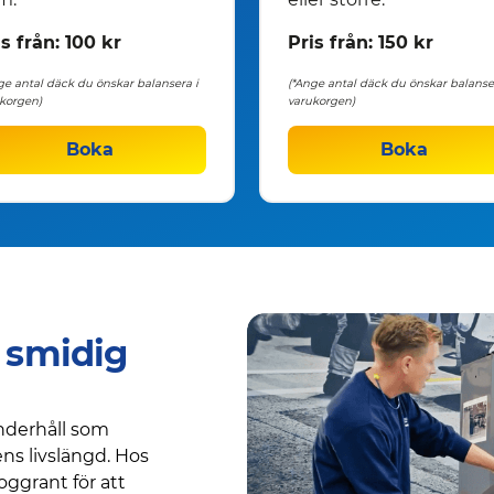
s från: 100 kr
Pris från: 150 kr
ge antal däck du önskar balansera i
(*Ange antal däck du önskar balanse
korgen)
varukorgen)
Boka
Boka
 smidig
underhåll som
ns livslängd. Hos
oggrant för att