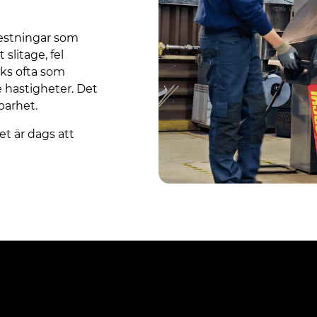
restningar som
slitage, fel
rks ofta som
re hastigheter. Det
barhet.
et är dags att