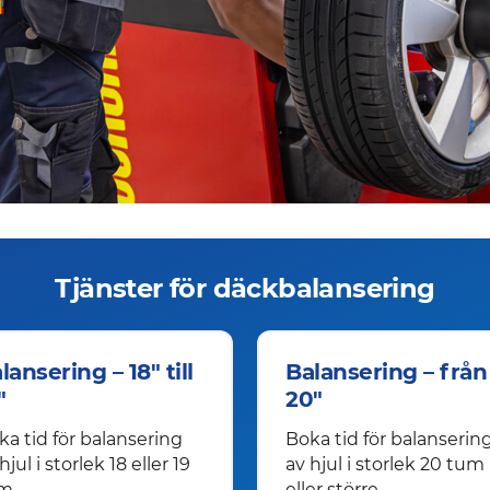
Tjänster för däckbalansering
lansering – 18" till
Balansering – från
"
20"
ka tid för balansering
Boka tid för balanserin
hjul i storlek 18 eller 19
av hjul i storlek 20 tum
m.
eller större.