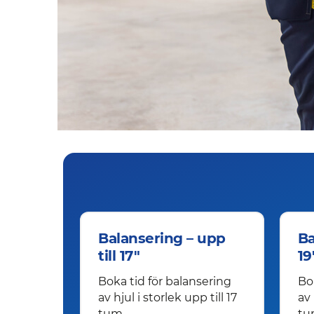
Balansering – upp
Ba
till 17"
19
Boka tid för balansering
Bo
av hjul i storlek upp till 17
av 
tum.
tu