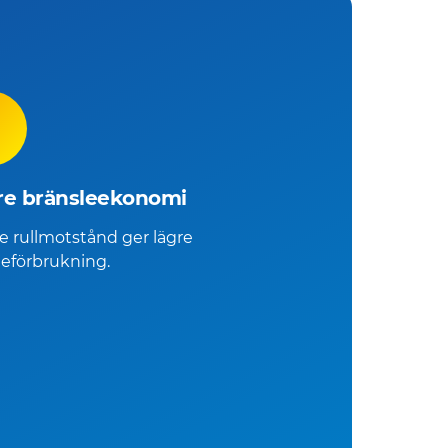
3
re bränsleekonomi
e rullmotstånd ger lägre
leförbrukning.