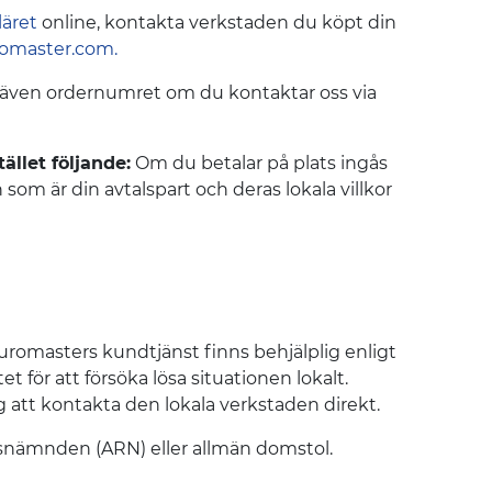
läret
online, kontakta verkstaden du köpt din
romaster.com
.
e även ordernumret om du kontaktar oss via
ället följande:
Om du betalar på plats ingås
om är din avtalspart och deras lokala villkor
uromasters kundtjänst finns behjälplig enligt
 för att försöka lösa situationen lokalt.
g att kontakta den lokala verkstaden direkt.
onsnämnden (ARN) eller allmän domstol.