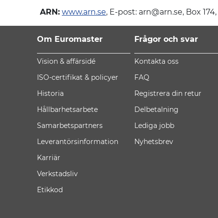
ARN:
www.arn.se
, E-post: arn@arn.se, Box 174
Om Euromaster
Frågor och svar
Vision & affärsidé
Kontakta oss
ISO-certifikat & policyer
FAQ
Historia
Registrera din retur
Hållbarhetsarbete
Delbetalning
Samarbetspartners
Lediga jobb
Leverantörsinformation
Nyhetsbrev
Karriär
Verkstadsliv
Etikkod