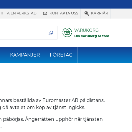
HITTA EN VERKSTAD
KONTAKTA OSS
KARRIÄR
VARUKORG
Din varukorg är tom
KAMPANJER
FÖRETAG
nnars beställda av Euromaster AB på distans,
 då avtalet om köp av tjänst ingicks.
ten påbörjas. Ångerrätten upphör när tjänsten
.