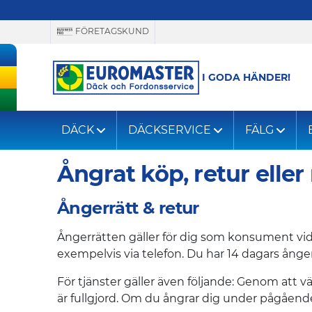
FÖRETAGSKUND
I GODA HÄNDER!
DÄCK
DÄCKSERVICE
FÄLG
Ångrat köp, retur elle
Ångerrätt & retur
Ångerrätten gäller för dig som konsument vid
exempelvis via telefon. Du har 14 dagars ånger
För tjänster gäller även följande: Genom att v
är fullgjord. Om du ångrar dig under pågående