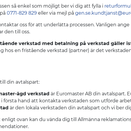
sen så enkel som möjligt ber vi dig att fylla i
returformu
 på
0771-829 829
eller via mejl på
gen.se.kundtjanst@eu
ontaktar oss för att underlätta processen. Vänligen ang
r den till oss.
stående verkstad med betalning på verkstad gäller ist
 hos en fristående verkstad (partner) är det verkstaden s
ill din avtalspart:
omaster-ägd verkstad
är Euromaster AB din avtalspart. E
 första hand att kontakta verkstaden som utförde arbetet
stad
är den lokala verkstaden din avtalspart och vi ber di
rt enligt ovan kan du vända dig till Allmänna reklamati
mendationer.