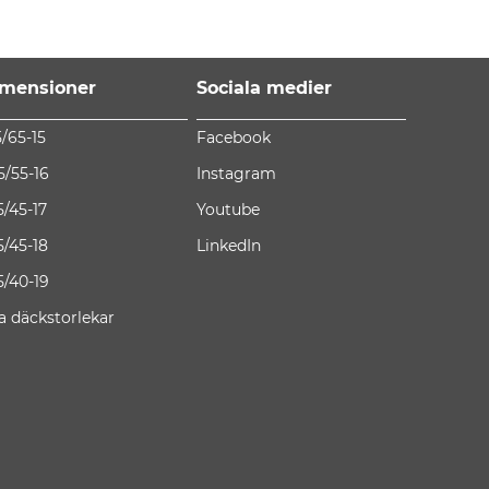
mensioner
Sociala medier
5/65-15
Facebook
5/55-16
Instagram
5/45-17
Youtube
5/45-18
LinkedIn
5/40-19
la däckstorlekar