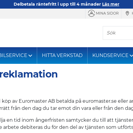
Delbetala räntefritt i upp till 4 månader
Läs mer
MINA SIDOR
Sök
BILSERVICE
HITTA VERKSTAD
KUNDSERVICE
r reklamation
 köp av Euromaster AB betalda på euromaster.se eller a
rätt från den dag du tar emot din vara eller från den dag
älja en tid inom ångerfristen samtycker du till att tjäns
 arbete debiteras du för den del av tjänsten som utförts