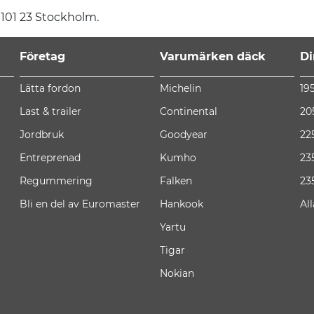
, 101 23 Stockholm.
Företag
Varumärken däck
Di
Lätta fordon
Michelin
19
Last & trailer
Continental
20
Jordbruk
Goodyear
22
Entreprenad
Kumho
23
Regummering
Falken
23
Bli en del av Euromaster
Hankook
Al
Yartu
Tigar
Nokian