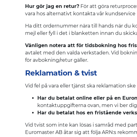
Hur gör jag en retur?
För att göra returproces
vara hos alternativt kontakta vår kundservice
Ha ditt ordernummer nära till hands när du k
mejl eller fyll i det i blanketten innan du skicka
Vänligen notera att för tidsbokning hos fri
avtalet med den valda verkstaden. Vid bokning
för avbokning/retur gäller.
Reklamation & tvist
Vid fel på vara eller tjänst ska reklamation ske t
Har du betalat online eller på en Eur
kontaktuppgifterna ovan, men vi ber dig i
Har du betalat hos en fristående verk
Vid tvist som inte kan lösas i samråd med pa
Euromaster AB åtar sig att följa ARN:s rekom