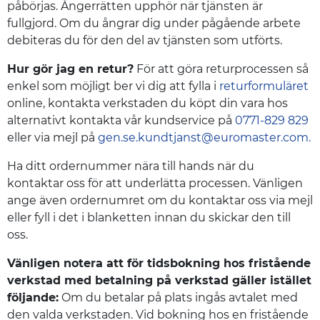
påbörjas. Ångerrätten upphör när tjänsten är
fullgjord. Om du ångrar dig under pågående arbete
debiteras du för den del av tjänsten som utförts.
Hur gör jag en retur?
För att göra returprocessen så
enkel som möjligt ber vi dig att fylla i
returformuläret
online, kontakta verkstaden du köpt din vara hos
alternativt kontakta vår kundservice på
0771-829 829
eller via mejl på
gen.se.kundtjanst@euromaster.com
.
Ha ditt ordernummer nära till hands när du
kontaktar oss för att underlätta processen. Vänligen
ange även ordernumret om du kontaktar oss via mejl
eller fyll i det i blanketten innan du skickar den till
oss.
Vänligen notera att för tidsbokning hos fristående
verkstad med betalning på verkstad gäller istället
följande:
Om du betalar på plats ingås avtalet med
den valda verkstaden. Vid bokning hos en fristående