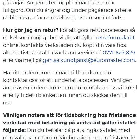
påbörjas. Ångerrätten upphör när tjänsten är
fullgjord. Om du ångrar dig under pågående arbete
debiteras du för den del av tjänsten som utförts.
Hur gör jag en retur?
För att göra returprocessen så
enkel som möjligt ber vi dig att fylla i
returformuläret
online, kontakta verkstaden du köpt din vara hos
alternativt kontakta vår kundservice på
0771-829 829
eller via mejl på
gen.se.kundtjanst@euromaster.com
.
Ha ditt ordernummer nära till hands när du
kontaktar oss för att underlätta processen. Vänligen
ange även ordernumret om du kontaktar oss via mejl
eller fyll i det i blanketten innan du skickar den till
oss.
Vänligen notera att för tidsbokning hos fristående
verkstad med betalning på verkstad gäller istället
följande:
Om du betalar på plats ingås avtalet med
den valda verkstaden. Vid bokning hos en fristående