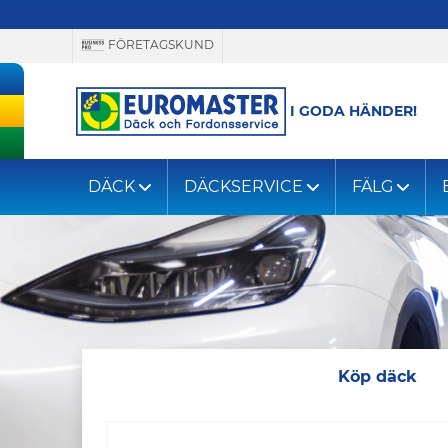
FÖRETAGSKUND
I GODA HÄNDER!
DÄCK
DÄCKSERVICE
FÄLG
Köp däck
Via registrerings