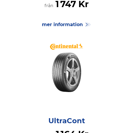
1
747 Kr
från
mer information
UltraCont