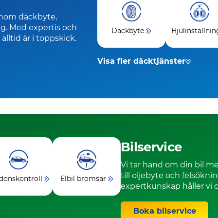
inom däckbyte,
ing. Med expertis och
Däckbyte
Hjulinställnin
 alltid är i toppskick.
Visa fler däcktjänster
Bilservice
Vi tar hand om din bil me
till oljebyte och felsökn
donskontroll
Elbil bromsar
expertkunskap håller vi d
Boka bilservice