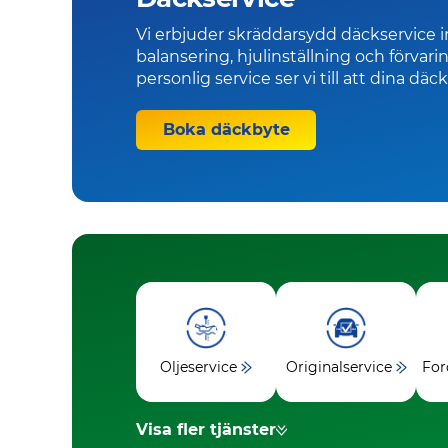
Vi erbjuder skräddarsydd däckservice 
balansering, hjulinställning och förvar
personlig service ser vi till att dina däck
Boka däckbyte
Oljeservice
Originalservice
For
Visa fler tjänster